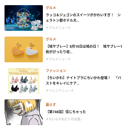
グルメ
ラッコ＆ジュゴンのスイーツがかわいすぎ！ シ
ェラトン都ホテル大...
＃グルメニュース
グルメ
【鳩サブレー】8月10日は鳩の日！ 鳩サブレー1
枚がぴったり収...
＃グルメニュース
ファッション
【ちいかわ】ナイトブラにちいかわ登場！ 「バ
ストをキレイにケア...
＃トレンドニュース
暮らす
【第748話】信じちゃった
＃ないものねだりの女達。