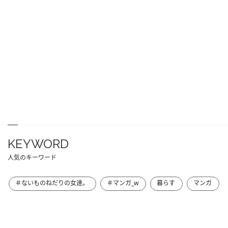
KEYWORD
人気のキーワード
＃ないものねだりの女達。
＃マンガ_w
暮らす
マンガ