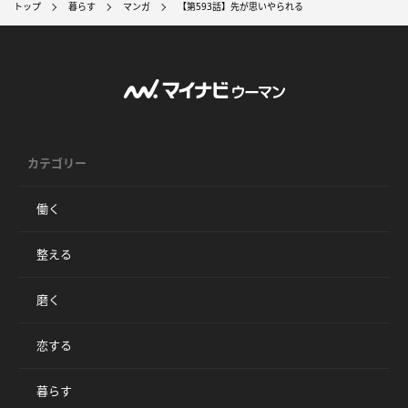
トップ
暮らす
マンガ
【第593話】先が思いやられる
カテゴリー
働く
整える
磨く
恋する
暮らす