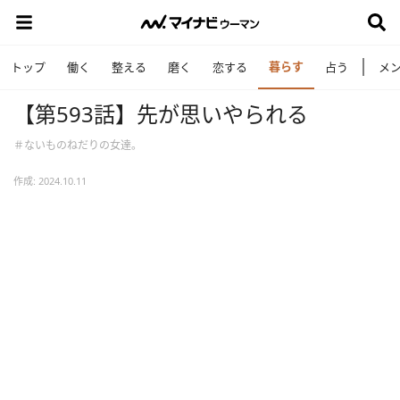
暮らす
トップ
働く
整える
磨く
恋する
占う
メ
【第593話】先が思いやられる
＃ないものねだりの女達。
作成: 2024.10.11