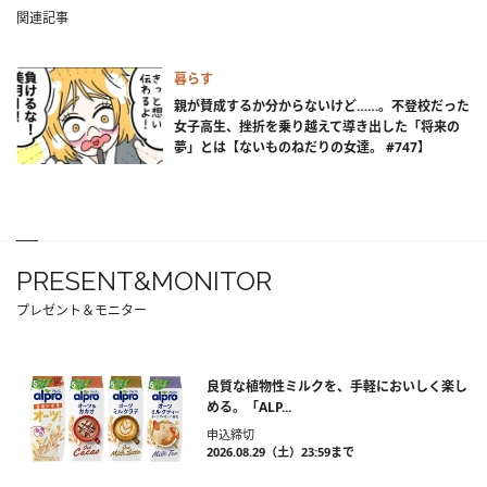
関連記事
暮らす
親が賛成するか分からないけど……。不登校だった
女子高生、挫折を乗り越えて導き出した「将来の
夢」とは【ないものねだりの女達。 #747】
PRESENT&MONITOR
プレゼント＆モニター
良質な植物性ミルクを、手軽においしく楽し
める。「ALP...
申込締切
2026.08.29（土）23:59まで