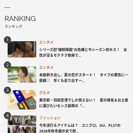
RANKING
ランキング
エンタメ
シリーズ初“強制帰国”の危機と今シーズン初キス！ 女
性が沼るモテテク勃発で...
エンタメ
本能剥き出し、夏の恋がスタート！ タイプの異性に一
直線♡ 早くも走り出す一...
グルメ
東京駅・羽田空港でしか買えない！ 夏の帰省＆お土産
に選びたいセンス抜群の「...
ファッション
今年流行るアイテムは？ ユニクロ、GU、PLSTの
2026年秋冬展示会で新...