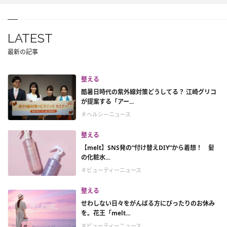
LATEST
最新の記事
整える
酷暑日時代の紫外線対策どうしてる？ 江崎グリコ
が提案する「アー...
＃ヘルシーニュース
整える
【melt】SNS発の“付け替えDIY”から着想！ 髪
の化粧水...
＃ビューティーニュース
整える
せわしない日々をがんばる方にぴったりのお休み
を。花王「melt...
＃ビューティーニュース