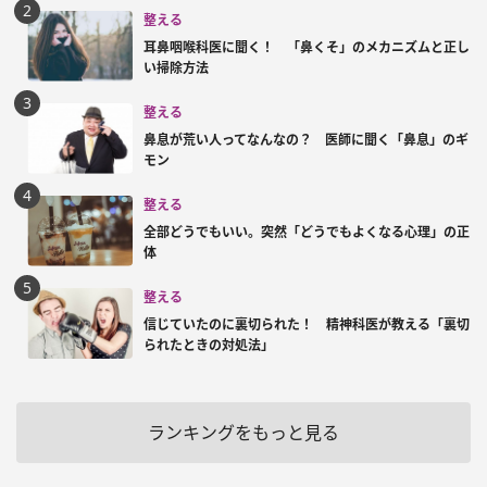
整える
耳鼻咽喉科医に聞く！ 「鼻くそ」のメカニズムと正し
い掃除方法
整える
鼻息が荒い人ってなんなの？ 医師に聞く「鼻息」のギ
モン
整える
全部どうでもいい。突然「どうでもよくなる心理」の正
体
整える
信じていたのに裏切られた！ 精神科医が教える「裏切
られたときの対処法」
ランキングをもっと見る