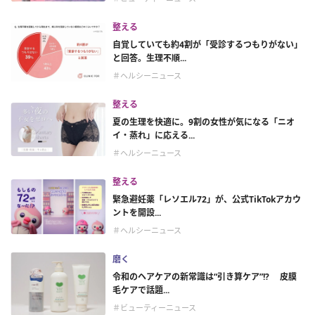
整える
自覚していても約4割が「受診するつもりがない」
と回答。生理不順...
＃ヘルシーニュース
整える
夏の生理を快適に。9割の女性が気になる「ニオ
イ・蒸れ」に応える...
＃ヘルシーニュース
整える
緊急避妊薬「レソエル72」が、公式TikTokアカウ
ントを開設...
＃ヘルシーニュース
磨く
令和のヘアケアの新常識は“引き算ケア”!? 皮膜
毛ケアで話題...
＃ビューティーニュース