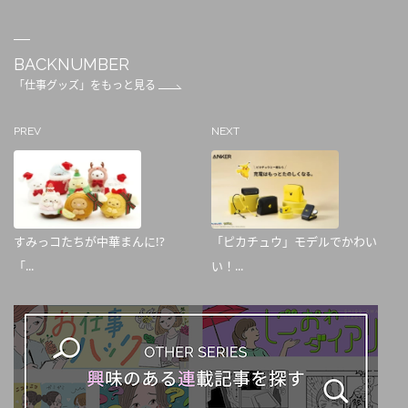
BACKNUMBER
「仕事グッズ」をもっと見る
PREV
NEXT
すみっコたちが中華まんに!?
「ピカチュウ」モデルでかわい
「...
い！...