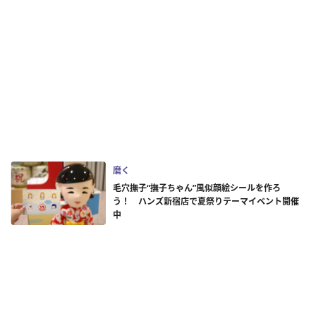
磨く
毛穴撫子“撫子ちゃん”風似顔絵シールを作ろ
う！ ハンズ新宿店で夏祭りテーマイベント開催
中