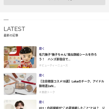
LATEST
最新の記事
磨く
毛穴撫子“撫子ちゃん”風似顔絵シールを作ろ
う！ ハンズ新宿店で...
＃ビューティーニュース
磨く
【注目韓国コスメ18選】Lakaのチーク、アイドル
御用達2aN...
＃美欲トーク
磨く
JO1・白岩瑠姫が“この夏挑戦したこと”とは？ ジ