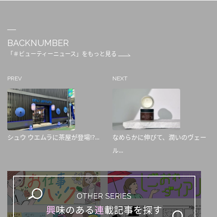
BACKNUMBER
「＃ビューティーニュース」をもっと見る
PREV
NEXT
シュウ ウエムラに茶屋が登場!?...
なめらかに伸びて、潤いのヴェー
ル...