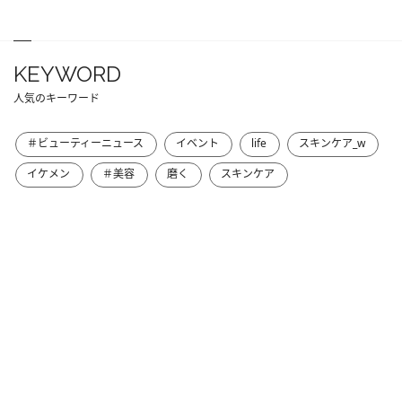
KEYWORD
人気のキーワード
＃ビューティーニュース
イベント
life
スキンケア_w
イケメン
＃美容
磨く
スキンケア