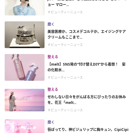
ョー マロー...
＃ビューティーニュース
磨く
美容医療か、コスメデコルテか。エイジングケア
クリームもここまで...
＃ビューティーニュース
整える
【melt】SNS発の“付け替えDIY”から着想！ 髪
の化粧水...
＃ビューティーニュース
整える
せわしない日々をがんばる方にぴったりのお休み
を。花王「melt...
＃ビューティーニュース
磨く
唇ぽってり、神ビジュリップに胸キュン。CipiCipi