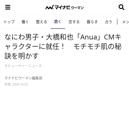
磨く
トップ
働く
整える
恋する
暮らす
占う
メ
なにわ男子・大橋和也「Anua」CMキ
ャラクターに就任！ モチモチ肌の秘
訣を明かす
＃ビューティーニュース
マイナビウーマン編集部
作成: 2024.10.02