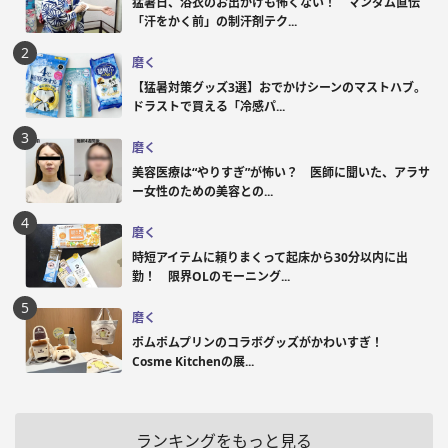
猛暑日、浴衣のお出かけも怖くない！ マンダム直伝
「汗をかく前」の制汗剤テク...
磨く
【猛暑対策グッズ3選】おでかけシーンのマストハブ。
ドラストで買える「冷感パ...
磨く
美容医療は“やりすぎ”が怖い？ 医師に聞いた、アラサ
ー女性のための美容との...
磨く
時短アイテムに頼りまくって起床から30分以内に出
勤！ 限界OLのモーニング...
磨く
ポムポムプリンのコラボグッズがかわいすぎ！
Cosme Kitchenの展...
ランキングをもっと見る