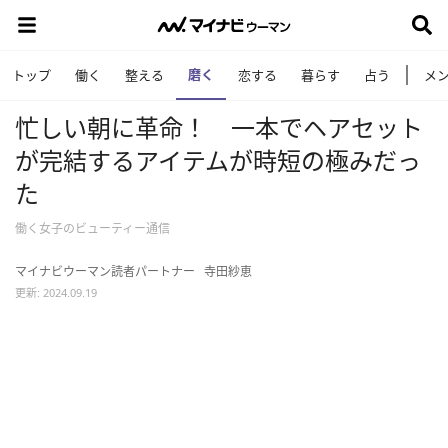
磨く
トップ
働く
整える
恋する
暮らす
占う
メ
忙しい朝に革命！ 一本でヘアセット
が完結するアイテムが時短の極みだっ
た
働く女子のビューティー通信
マイナビウーマン読者パートナー
寺田紗恵
更新: 2024.09.19