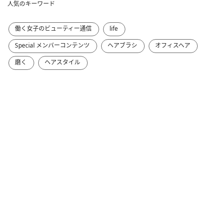
人気のキーワード
働く女子のビューティー通信
life
Special メンバーコンテンツ
ヘアブラシ
オフィスヘア
磨く
ヘアスタイル