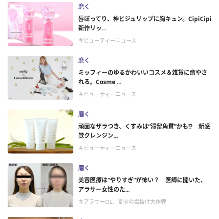
磨く
唇ぽってり、神ビジュリップに胸キュン。CipiCipi
新作リッ...
＃ビューティーニュース
磨く
ミッフィーのゆるかわいいコスメ＆雑貨に癒やさ
れる。Cosme ...
＃ビューティーニュース
磨く
頑固なザラつき、くすみは“滞留角質”かも!? 新感
覚クレンジン...
＃ビューティーニュース
磨く
美容医療は“やりすぎ”が怖い？ 医師に聞いた、
アラサー女性のた...
＃アラサーOL、夏前の垢抜け大作戦