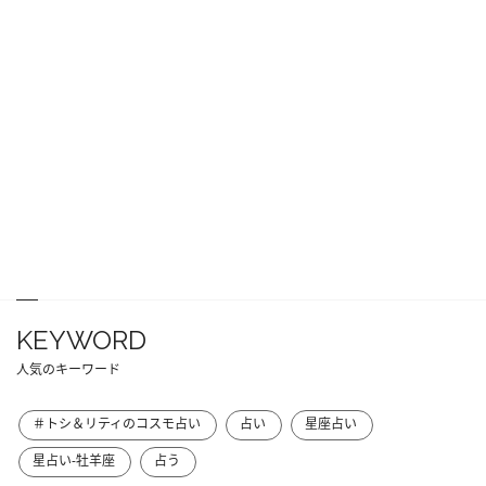
KEYWORD
人気のキーワード
＃トシ＆リティのコスモ占い
占い
星座占い
星占い-牡羊座
占う