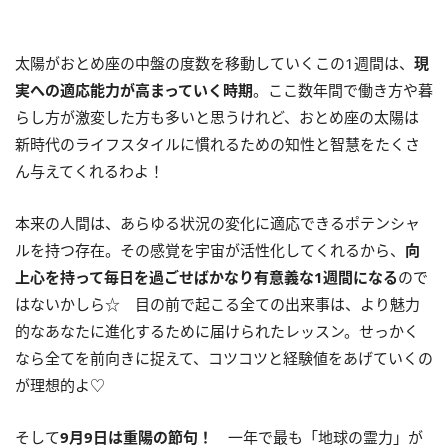
太陽がおとめ座の中盤の度数を移動していくこの
1
週間は、
現
実への適応能力が高まっていく時期
。ここ数年間で働き方や暮
らし方が激変した方も多いと思うけれど、おとめ座の太陽は
新時代のライフスタイルに慣れるための知性と智慧をたくさ
ん与えてくれるわよ！
本来の人間は、あらゆる状況の変化に適応できるポテンシャ
ルを持つ存在。その感覚を宇宙が活性化してくれるから、
向
上心を持って毎日を過ごせばかなり有意義な
1
週間になる
ので
はないかしら☆ 目の前で起こる全ての出来事は、より魅力
的なあなたに進化するために届けられたレッスン。せっかく
なら全てを前向きに捉えて、コツコツと経験値をあげていくの
が理想的よ♡
そして
9
月
9
日は重陽の節句！
一年で最も「地球の霊力」が