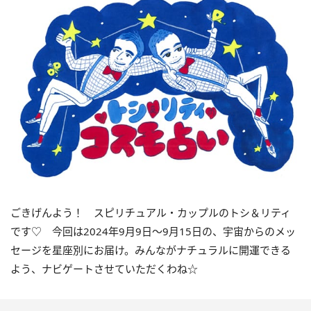
ごきげんよう！ スピリチュアル・カップルのトシ＆リティ
です♡ 今回は
2024
年
9
月
9
日〜
9
月
15
日の、宇宙からのメッ
セージを星座別にお届け。みんながナチュラルに開運できる
よう、ナビゲートさせていただくわね☆