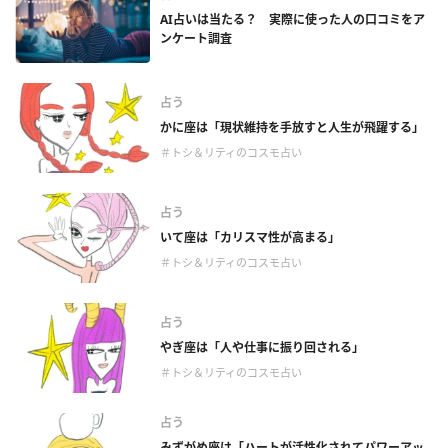
AI占いは当たる？ 実際に使った人の口コミをア
ンケート調査
占う
かに座は「現状維持を手放すと人生が飛躍する」
＃トシ＆リティのコスモ占い
占う
いて座は「カリスマ性が高まる」
＃トシ＆リティのコスモ占い
占う
やぎ座は「人や仕事に振り回される」
＃トシ＆リティのコスモ占い
占う
みずがめ座は「ハートが活性化されてパワーアッ