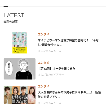
LATEST
最新の記事
エンタメ
マイナビウーマン連載が待望の書籍化！ “子な
し”既婚女性11人...
＃エンタメニュース
エンタメ
【第43回】オーラを視てきた
＃しごおわダイアリー
エンタメ
大人なお姉さんが年下男子にドキドキ……!! 新感
覚の恋愛リアリ...
＃エンタメニュース