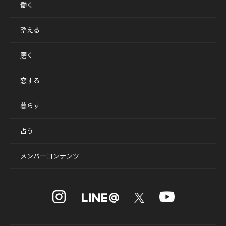
働く
整える
磨く
恋する
暮らす
占う
メンバーコンテンツ