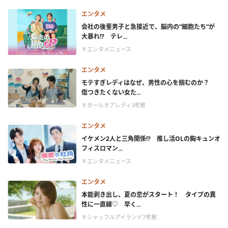
エンタメ
会社の後輩男子と急接近で、脳内の“細胞たち”が
大暴れ!? テレ...
＃エンタメニュース
エンタメ
モテすぎレディはなぜ、男性の心を掴むのか？
傷つきたくない女た...
＃ガールオアレディ3考察
エンタメ
イケメン2人と三角関係!? 推し活OLの胸キュンオ
フィスロマン...
＃エンタメニュース
エンタメ
本能剥き出し、夏の恋がスタート！ タイプの異
性に一直線♡ 早く...
＃シャッフルアイランド7考察