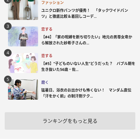
ファッション
ユニクロ新作パンツが優秀！ 「タックワイドパン
ツ」と徹底比較＆着回しコーデ...
恋する
【#4】「家の呪縛を断ち切りたい」地元の男尊女卑か
ら解放された紗希子さんの...
恋する
【#5】“子どものいない人生”どうだった？ バブル期を
生き抜いた56歳・佐...
磨く
猛暑日、浴衣のお出かけも怖くない！ マンダム直伝
「汗をかく前」の制汗剤テク...
ランキングをもっと見る