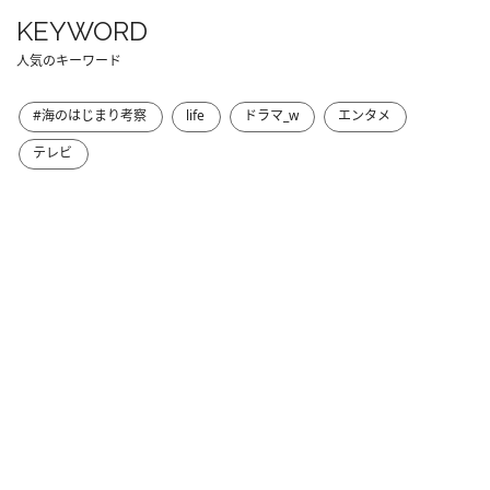
KEYWORD
人気のキーワード
#海のはじまり考察
life
ドラマ_w
エンタメ
テレビ