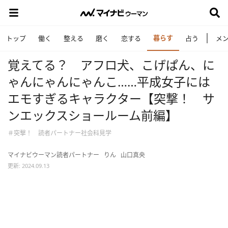
暮らす
トップ
働く
整える
磨く
恋する
占う
メ
覚えてる？ アフロ犬、こげぱん、に
ゃんにゃんにゃんこ……平成女子には
エモすぎるキャラクター【突撃！ サ
ンエックスショールーム前編】
＃突撃！ 読者パートナー社会科見学
マイナビウーマン読者パートナー
りん
山口真央
更新: 2024.09.13