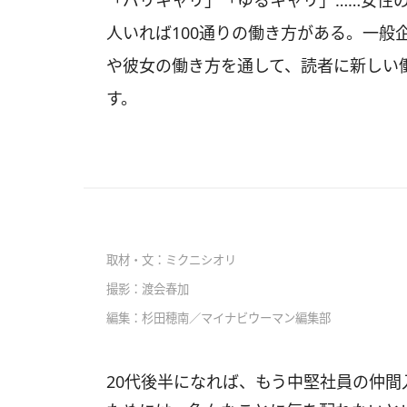
「バリキャリ」「ゆるキャリ」……女性の
人いれば100通りの働き方がある。一般
や彼女の働き方を通して、読者に新しい
す。
取材・文：ミクニシオリ
撮影：渡会春加
編集：杉田穂南
／マイナビウーマン編集部
20代後半になれば、もう中堅社員の仲