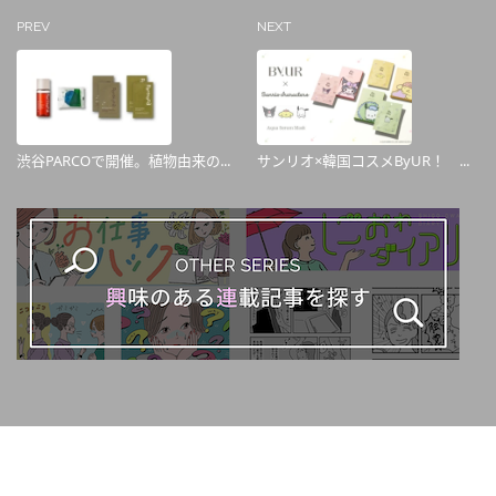
PREV
NEXT
渋谷PARCOで開催。植物由来の...
サンリオ×韓国コスメByUR！ ...