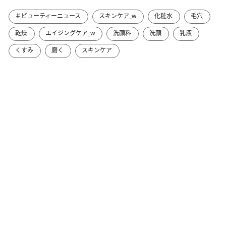
＃ビューティーニュース
スキンケア_w
化粧水
毛穴
乾燥
エイジングケア_w
洗顔料
洗顔
乳液
くすみ
磨く
スキンケア