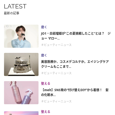
LATEST
最新の記事
磨く
JO1・白岩瑠姫が“この夏挑戦したこと”とは？ ジ
ョー マロー...
＃ビューティーニュース
磨く
美容医療か、コスメデコルテか。エイジングケア
クリームもここまで...
＃ビューティーニュース
整える
【melt】SNS発の“付け替えDIY”から着想！ 髪
の化粧水...
＃ビューティーニュース
整える