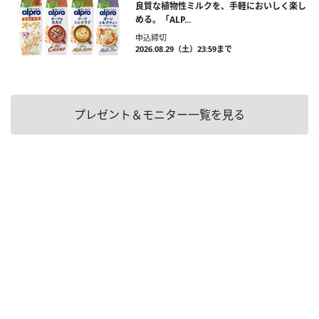
良質な植物性ミルクを、手軽においしく楽し
める。「ALP...
申込締切
2026.08.29（土）23:59まで
プレゼント＆モニター一覧を見る