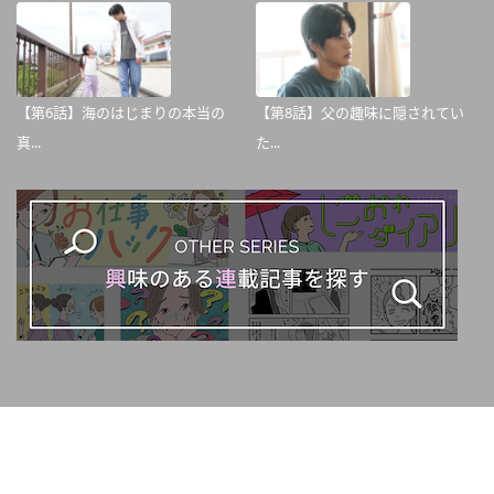
【第6話】海のはじまりの本当の
【第8話】父の趣味に隠されてい
真...
た...