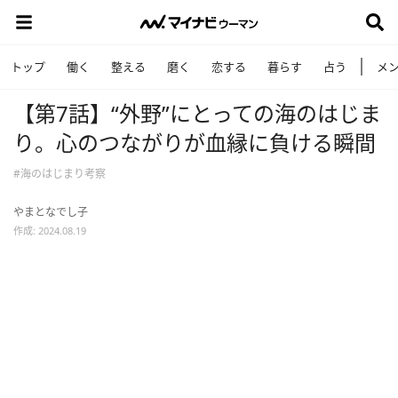
トップ
働く
整える
磨く
恋する
暮らす
占う
メ
【第7話】“外野”にとっての海のはじま
り。心のつながりが血縁に負ける瞬間
#海のはじまり考察
やまとなでし子
作成: 2024.08.19