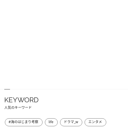
KEYWORD
人気のキーワード
#海のはじまり考察
life
ドラマ_w
エンタメ