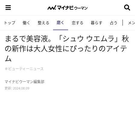
磨く
トップ
働く
整える
恋する
暮らす
占う
メ
まるで美容液。「シュウ ウエムラ」秋
の新作は大人女性にぴったりのアイテ
ム
＃ビューティーニュース
マイナビウーマン編集部
更新: 2024.08.09