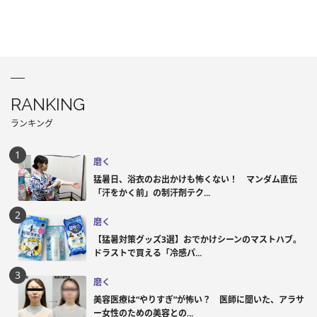
RANKING
ランキング
磨く
猛暑日、浴衣のお出かけも怖くない！ マンダム直伝
「汗をかく前」の制汗剤テク...
磨く
【猛暑対策グッズ3選】おでかけシーンのマストハブ。
ドラストで買える「冷感パ...
磨く
美容医療は“やりすぎ”が怖い？ 医師に聞いた、アラサ
ー女性のための美容との...