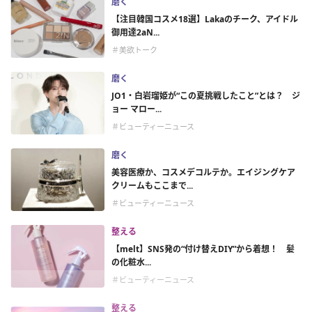
磨く
【注目韓国コスメ18選】Lakaのチーク、アイドル
御用達2aN...
＃美欲トーク
磨く
JO1・白岩瑠姫が“この夏挑戦したこと”とは？ ジ
ョー マロー...
＃ビューティーニュース
磨く
美容医療か、コスメデコルテか。エイジングケア
クリームもここまで...
＃ビューティーニュース
整える
【melt】SNS発の“付け替えDIY”から着想！ 髪
の化粧水...
＃ビューティーニュース
整える