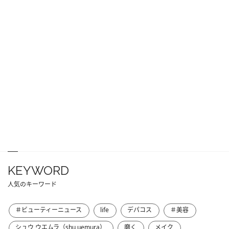
KEYWORD
人気のキーワード
＃ビューティーニュース
life
デパコス
＃美容
シュウ ウエムラ（shu uemura）
磨く
メイク