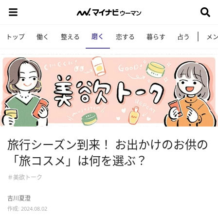
磨く
トップ
働く
整える
恋する
暮らす
占う
メ
旅行シーズン到来！ お出かけのお供の
「旅コスメ」は何を選ぶ？
＃美欲トーク
吉川夏澄
作成: 2024.08.02