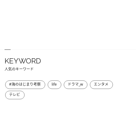
KEYWORD
人気のキーワード
#海のはじまり考察
life
ドラマ_w
エンタメ
テレビ