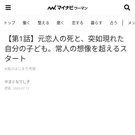
トップ
働く
整える
磨く
恋する
暮らす
占う
メ
【第1話】元恋人の死と、突如現れた
自分の子ども。常人の想像を超えるス
タート
#海のはじまり考察
やまとなでし子
更新: 2024.07.12