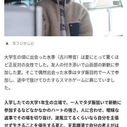
©フジテレビ
大学生の頃に出会った水季（古川琴音）は夏にとって驚くほ
ど正反対の女性でした。友人の付き添いで山岳部の新歓に参
加した夏。そこで偶然出会った水季はタダ飯目的で一人で参
加し、途中で抜けてひたすらスマホゲームに興じていまし
た。
入学したての大学1年生の立場で、一人でタダ飯狙いで新歓に
参加するなどなかなかのハートの強さ。人に合わせ、曖昧な
返事でその場を切り抜け、波風立てるくらいなら自分を主張
せず生きることを優先する夏と、天真爛漫で自分の考えがは