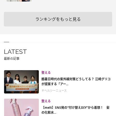
ランキングをもっと見る
LATEST
最新の記事
整える
酷暑日時代の紫外線対策どうしてる？ 江崎グリコ
が提案する「アー...
＃ヘルシーニュース
整える
【melt】SNS発の“付け替えDIY”から着想！ 髪
の化粧水...