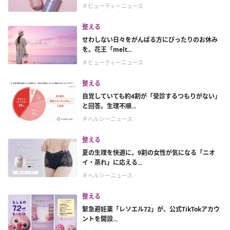
＃ビューティーニュース
整える
せわしない日々をがんばる方にぴったりのお休み
を。花王「melt...
＃ビューティーニュース
整える
自覚していても約4割が「受診するつもりがない」
と回答。生理不順...
＃ヘルシーニュース
整える
夏の生理を快適に。9割の女性が気になる「ニオ
イ・蒸れ」に応える...
＃ヘルシーニュース
整える
緊急避妊薬「レソエル72」が、公式TikTokアカウ
ントを開設...