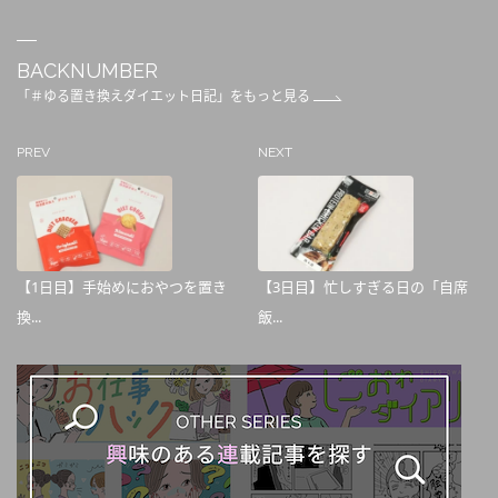
BACKNUMBER
「＃ゆる置き換えダイエット日記」をもっと見る
PREV
NEXT
【1日目】手始めにおやつを置き
【3日目】忙しすぎる日の「自席
換...
飯...