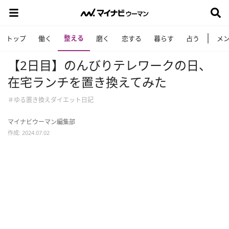
整える
トップ
働く
磨く
恋する
暮らす
占う
メ
【2日目】のんびりテレワークの日、
在宅ランチを置き換えてみた
＃ゆる置き換えダイエット日記
マイナビウーマン編集部
作成: 2024.07.02