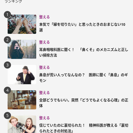
ランキング
整える
本気で「縁を切りたい」と思ったときのおまじない10
選
整える
耳鼻咽喉科医に聞く！ 「鼻くそ」のメカニズムと正し
い掃除方法
整える
鼻息が荒い人ってなんなの？ 医師に聞く「鼻息」のギ
モン
整える
全部どうでもいい。突然「どうでもよくなる心理」の正
体
整える
信じていたのに裏切られた！ 精神科医が教える「裏切
られたときの対処法」