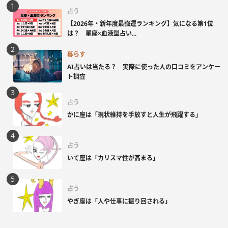
占う
【2026年・新年度最強運ランキング】気になる第1位
は？ 星座×血液型占い...
暮らす
AI占いは当たる？ 実際に使った人の口コミをアンケー
ト調査
占う
かに座は「現状維持を手放すと人生が飛躍する」
占う
いて座は「カリスマ性が高まる」
占う
やぎ座は「人や仕事に振り回される」