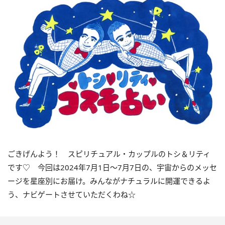
ごきげんよう！ スピリチュアル・カップルのトシ＆リティ
です♡ 今回は
2024
年7月
1
日〜
7
月
7
日の、宇宙からのメッセ
ージを星座別にお届け。みんながナチュラルに開運できるよ
う、ナビゲートさせていただくわね☆