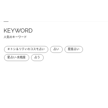
KEYWORD
人気のキーワード
＃トシ＆リティのコスモ占い
占い
星座占い
星占い-水瓶座
占う