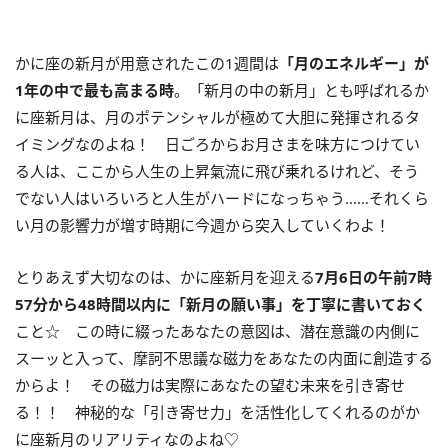
かに座の新月が用意されたこの
1
週間は
「月のエネルギー」が
1
年の中で最も高まる時
。「新月の中の新月」とも呼ばれるか
に座新月は、月のポテンシャルが極めて大胆に発揮されるタ
イミングなのよね！ 日ごろからお月さまを味方につけてい
る人は、ここから人生の上昇氣流に飛び乗れるけれど、そう
でない人はいろいろと人生がハードになっちゃう……それくら
い月の影響力が増す時期に今週から突入していくわよ！
とりあえず大切なのは、かに座新月を迎える
7
月
6
日の午前
7
時
57
分から
48
時間以内に「新月の願い事」を丁寧に書いておく
こと☆ この時に綴ったあなたの意図は、潜在意識の内側に
スーッと入って、摩訶不思議な磁力をあなたの内面に創造する
からよ！ その磁力は実際にあなたの望む未来を引き寄せ
る！！ 神秘的な「引き寄せ力」を活性化してくれるのがか
に座新月のリアリティなのよね♡