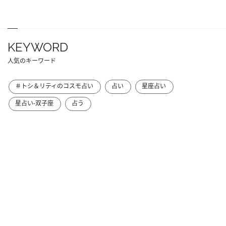
KEYWORD
人気のキーワード
＃トシ＆リティのコスモ占い
占い
星座占い
星占い-双子座
占う