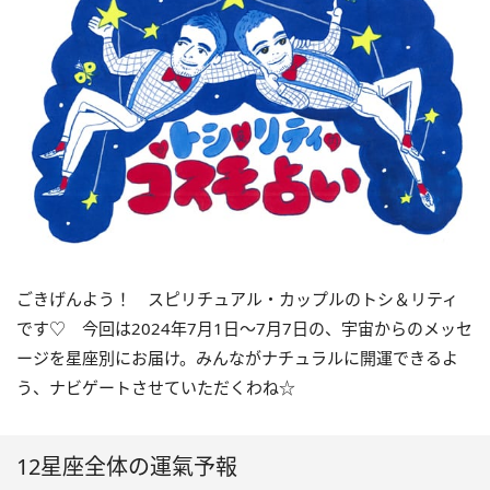
ごきげんよう！ スピリチュアル・カップルのトシ＆リティ
です♡ 今回は
2024
年7月
1
日〜
7
月
7
日の、宇宙からのメッセ
ージを星座別にお届け。みんながナチュラルに開運できるよ
う、ナビゲートさせていただくわね☆
12星座全体の運氣予報