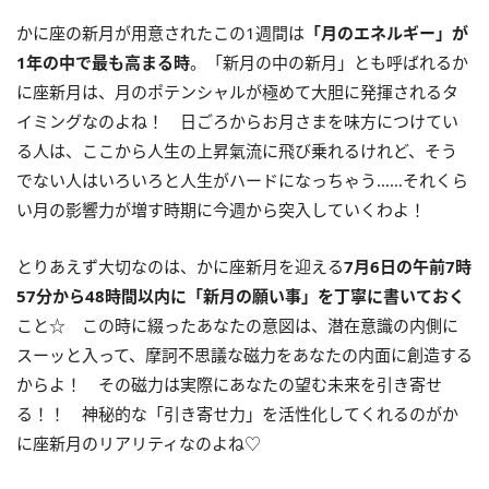
かに座の新月が用意されたこの
1
週間は
「月のエネルギー」が
1
年の中で最も高まる時
。「新月の中の新月」とも呼ばれるか
に座新月は、月のポテンシャルが極めて大胆に発揮されるタ
イミングなのよね！ 日ごろからお月さまを味方につけてい
る人は、ここから人生の上昇氣流に飛び乗れるけれど、そう
でない人はいろいろと人生がハードになっちゃう……それくら
い月の影響力が増す時期に今週から突入していくわよ！
とりあえず大切なのは、かに座新月を迎える
7
月
6
日の午前
7
時
57
分から
48
時間以内に「新月の願い事」を丁寧に書いておく
こと☆ この時に綴ったあなたの意図は、潜在意識の内側に
スーッと入って、摩訶不思議な磁力をあなたの内面に創造する
からよ！ その磁力は実際にあなたの望む未来を引き寄せ
る！！ 神秘的な「引き寄せ力」を活性化してくれるのがか
に座新月のリアリティなのよね♡