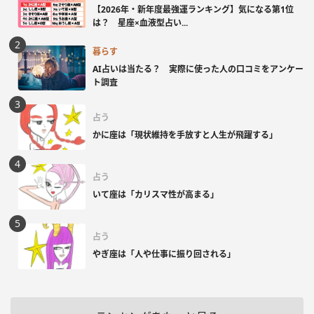
【2026年・新年度最強運ランキング】気になる第1位
は？ 星座×血液型占い...
暮らす
AI占いは当たる？ 実際に使った人の口コミをアンケー
ト調査
占う
かに座は「現状維持を手放すと人生が飛躍する」
占う
いて座は「カリスマ性が高まる」
占う
やぎ座は「人や仕事に振り回される」