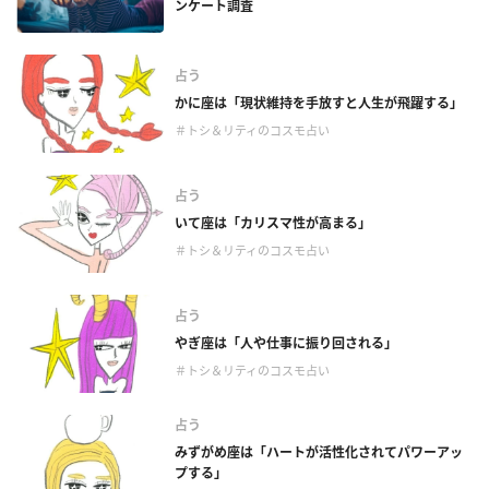
ンケート調査
占う
かに座は「現状維持を手放すと人生が飛躍する」
＃トシ＆リティのコスモ占い
占う
いて座は「カリスマ性が高まる」
＃トシ＆リティのコスモ占い
占う
やぎ座は「人や仕事に振り回される」
＃トシ＆リティのコスモ占い
占う
みずがめ座は「ハートが活性化されてパワーアッ
プする」