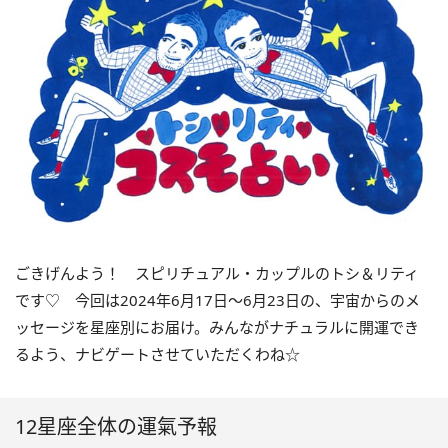
ごきげんよう！ スピリチュアル・カップルのトシ＆リティ
です♡ 今回は
2024
年6月
17
日〜
6
月
23
日の、宇宙からのメ
ッセージを星座別にお届け。みんながナチュラルに開運でき
るよう、ナビゲートさせていただくわね☆
12星座全体の運氣予報