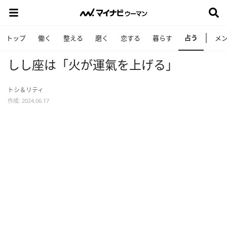
占う
トップ
働く
整える
磨く
恋する
暮らす
メ
しし座は「火が運氣を上げる」
トシ＆リティ
作成: 2024.06.17