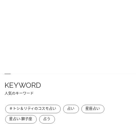
KEYWORD
人気のキーワード
＃トシ＆リティのコスモ占い
占い
星座占い
星占い-獅子座
占う