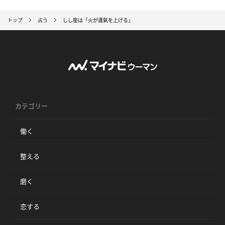
トップ
占う
しし座は「火が運氣を上げる」
カテゴリー
働く
整える
磨く
恋する