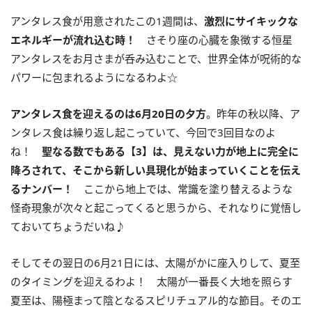
アンタレス食が用意されたこの
1
週間は、
激烈にサイキックな
エネルギーが流れ込む時！
さそり座の心臓を象徴する恒星
アンタレスをお月さまが呑み込むことで、世界全体が呪術的な
パワーに包まれるようになるわよ☆
アンタレス食を迎えるのは
6
月
20
日の夕方
。昨年の秋以降、ア
ンタレス食は繰り返し起こっていて、今回で
3
回目なのよ
ね！
聖なる数でもある【
3
】は、見えない力が地上に完全に
降ろされて、そこから新しい具現化が始まっていくことを伝え
るナンバー！
ここから地上では、常識を塗り替えるような
怪奇現象が次々と起こってくると思うから、それなりに覚悟し
ておいてちょうだいね♪
そしてその翌日の
6
月
21
日には、太陽がかに座入りして、夏至
のタイミングを迎えるわよ！ 太陽が一番長く大地を照らす
夏至は、陽極まって陰となるスピリチュアル的な節目。そのエ