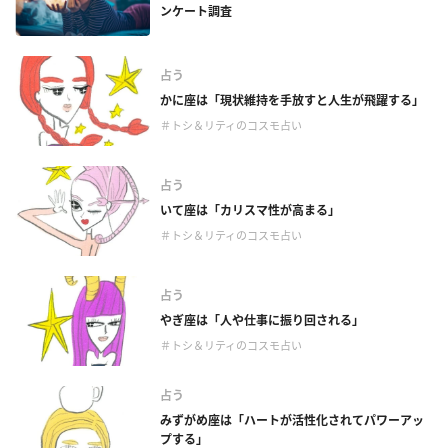
ンケート調査
占う
かに座は「現状維持を手放すと人生が飛躍する」
＃トシ＆リティのコスモ占い
占う
いて座は「カリスマ性が高まる」
＃トシ＆リティのコスモ占い
占う
やぎ座は「人や仕事に振り回される」
＃トシ＆リティのコスモ占い
占う
みずがめ座は「ハートが活性化されてパワーアッ
プする」