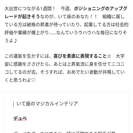
大出世につながる1週間！ 今週、
ポジショニングのアップグ
レードが起きそう
なのが、いて座のあなた！！ 組織に属し
ている方は破格の昇進が待っていたり、起業してる方は社会的
評価や業績が爆上がり……なんていうウハウハな毎日になりそ
うよ♪
この運氣を生かすには、
喜びを素直に表現すること☆
大宇
宙に感謝をささげたら、あとは上昇氣流に身を任せてニコニ
コしてるのが吉。そうすれば、おめでたい波動が共鳴してい
くと思うわよ♡
いて座のマジカルインテリア
デュべ