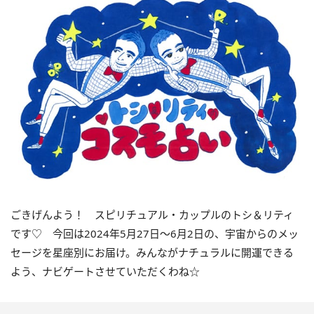
ごきげんよう！ スピリチュアル・カップルのトシ＆リティ
です♡ 今回は
2024
年5月
27
日〜
6
月
2
日の、宇宙からのメッ
セージを星座別にお届け。みんながナチュラルに開運できる
よう、ナビゲートさせていただくわね☆