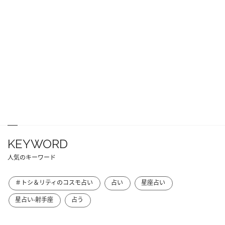
KEYWORD
人気のキーワード
＃トシ＆リティのコスモ占い
占い
星座占い
星占い-射手座
占う