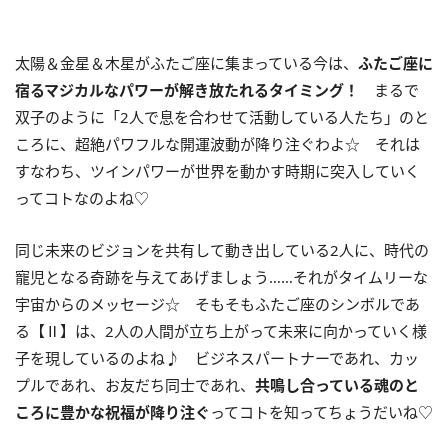
太陽＆金星＆木星がふたご座に集まっている今は、
ふたご座に
宿るマジカルなパワーが解き放たれるタイミング！
まるで
双子のように「
2
人で息を合わせて活動している人たち」のと
ころに、超絶パワフルな開運波動が降り注ぐわよ☆ それは
すなわち、ツインパワーが世界を動かす時期に突入していく
ってコトなのよね♡
同じ未来のビジョンを共有して動き出している2人に、時代の
寵児となる奇跡を与えてあげましょう……それがタイムリーな
宇宙からのメッセージ☆ そもそもふたご座のシンボルであ
る【Ⅱ】は、2人の人間が立ち上がって未来に向かっていく様
子を現しているのよね♪ ビジネスパートナーであれ、カッ
プルであれ、お友だち同士であれ、
共鳴し合っている魂のと
ころに豊かな祝福が降り注ぐ
ってコトを知ってちょうだいね♡