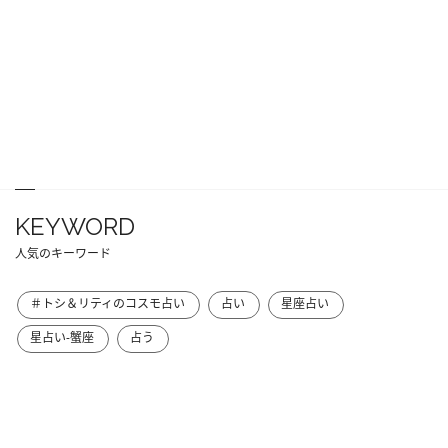
KEYWORD
人気のキーワード
＃トシ＆リティのコスモ占い
占い
星座占い
星占い-蟹座
占う