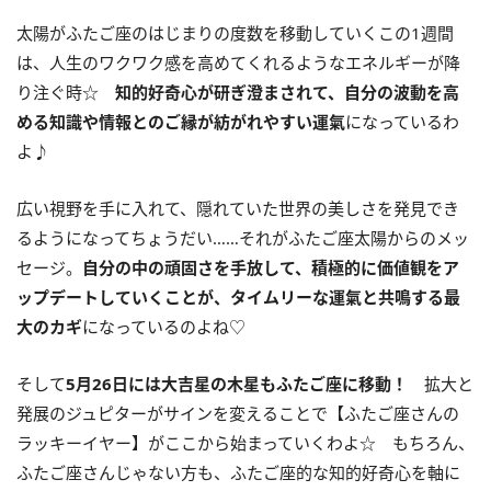
太陽がふたご座のはじまりの度数を移動していくこの
1
週間
は、人生のワクワク感を高めてくれるようなエネルギーが降
り注ぐ時☆
知的好奇心が研ぎ澄まされて、自分の波動を高
める知識や
情報とのご縁が紡がれやすい運氣
になっているわ
よ♪
広い視野を手に入れて、隠れていた世界の美しさを発見でき
るようになってちょうだい……それがふたご座太陽からのメッ
セージ。
自分の中の頑固さを手放して、積極的に価値観をア
ップデートしていくことが、タイムリーな運氣と共鳴する最
大のカギ
になっているのよね♡
そして
5
月
26
日には大吉星の木星もふたご座に移動！
拡大と
発展のジュピターがサインを変えることで【ふたご座さんの
ラッキーイヤー】がここから始まっていくわよ☆ もちろん、
ふたご座さんじゃない方も、ふたご座的な知的好奇心を軸に