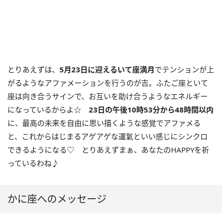
とりあえずは、
5
月
23
日に迎えるいて座満月
でテンションが上
がるようなアファメーションを行うのが吉。ふたご座といて
座は向き合うサインで、お互いを助け合うようなエネルギー
になっているからよ☆
23
日の午後
10
時
53
分から
48
時間以内
に、最高の未来を自由に思い描くような感覚でアファメる
と、これからはじまるアゲアゲな運氣といい感じにシンクロ
できるようになる♡ とりあえずまぁ、あなたの
HAPPY
を祈
っているわね♪
かに座へのメッセージ