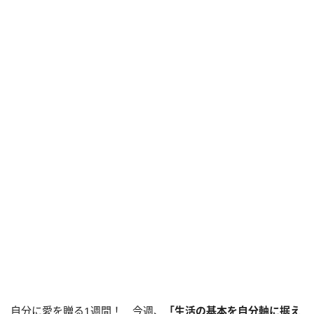
自分に愛を贈る1週間！ 今週、
「生活の基本を自分軸に据え