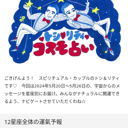
ごきげんよう！ スピリチュアル・カップルのトシ＆リティ
です♡ 今回は
2024
年5月
20
日〜
5
月
26
日の、宇宙からのメ
ッセージを星座別にお届け。みんながナチュラルに開運でき
るよう、ナビゲートさせていただくわね☆
12星座全体の運氣予報