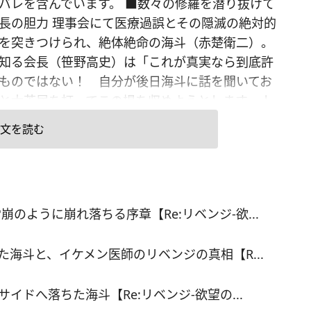
バレを含んでいます。 ■数々の修羅を潜り抜けて
長の胆力 理事会にて医療過誤とその隠滅の絶対的
を突きつけられ、絶体絶命の海斗（赤楚衛二）。
知る会長（笹野高史）は「これが真実なら到底許
ものではない！ 自分が後日海斗に話を聞いてお
と大芝居を打ってこの場を収めようとします。 し
この場で白黒つけるべきだと他の理事より諭され
文を読む
海斗は「全て事実です。自らの保身、立場、プロ
トの成果のため、医療過誤と隠滅を行なってしま
た」とあんなに隠し通していたはずが、拍子抜け
どにありのままを話し始めます。 しかし、数々の
ように崩れ落ちる序章【Re:リベンジ-欲...
を潜り抜けてきたさすがの会長。予想外の事態に
ひとつ変えず、遺族である陽月（芳根京子）に居
た海斗と、イケメン医師のリベンジの真相【R...
「誤って済む問題ではない。自分が責任を持って
る対応をする。ただ、これが表沙汰になれば、病
イドへ落ちた海斗【Re:リベンジ-欲望の...
く数百人も患者も路頭に迷う。この問題をどう扱