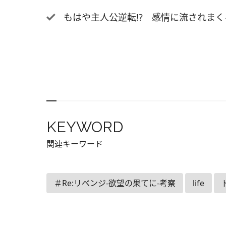
うべき
らを切
もはや主人公逆転!? 感情に流されまくる
きくし
のよう
り、事
るので
なピン
いこと
ます。
KEYWORD
たいこ
か？」
関連キーワード
指示で
も顔色
＃Re:リベンジ-欲望の果てに-考察
life
肌もの
え、「
事長だ