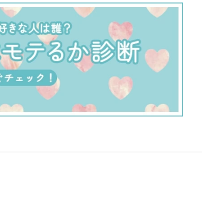
しょう、全てを。あなたが人生を賭けて築きあげ
記念病院。今日が最後の日です」と告げるので
敵だったはずの二人が実は協力して会長の息の根を
べく、ストーリーを練っていたとは……。 もはや
大友で手を握りながら、会長に向かって「バル
と唱えても違和感ないくらいのシチュエーショ
人・会長がラピュタのムスカに見えてくるほど。
智信（光石研）があれだけ望んだ、「大友と海斗
して進めるプロジェクト」が心臓血管外科プロジ
ではなく、会長の失脚劇になるとは。 ■一筋縄で
ない会長 海斗は自分の犯した過ちに気づき、全て
てでも諸悪の根源である会長を失脚させることを
、事前に大友に打ち明けていたのでした。それに
なった会長を陥れるための二人の連携プレー。 し
会長はまるでウナギのようにつかみどころがな
んな証拠を突きつけてもスルスルと逃げてしまい