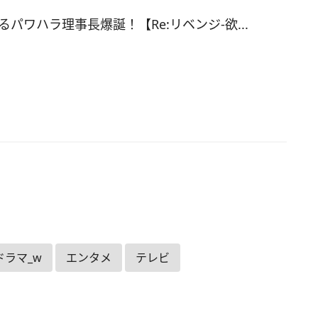
か時間が欲しい。海斗は理事長の座を退け」とし
りながら大芝居をかまします。 陽月は「問題を大
パワハラ理事長爆誕！【Re:リベンジ-欲...
たいわけじゃない。真実と向き合ってもらい、こ
なことが繰り返されなければ……」と会長の思惑通
態は表沙汰にならない形で事態が治まりそうにな
す。 ■海斗と大友の「バルス」発動 今まではどん
チも、人心掌握が大得意な会長は、大芝居でうま
全てを治めてきたのでしょう。 しかし今回は違い
さらなる切れ者大友が「理事長、最後にお聞きし
とが。隠蔽工作は本当に理事長の独断なんです
とすかさず海斗に問いかけます。そこに「会長の
す」と包み隠さず答える海斗。しかしながらそれ
一つ変えずに全否定する会長。 ここからがもう鳥
ドラマ_w
エンタメ
テレビ
の展開。 海斗と大友が二人そろって会長を見据
あなたは最後のチャンスを失いました。ここは理
けでなく、会長の罪を暴く場でもあります。終わ