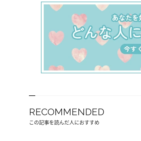
らせま
た天堂
す。 
止める
海斗と
ス！」
ン。悪
まさか
が協力
ェクト
はいか
を捨て
決意し
RECOMMENDED
よりか
この記事を読んだ人におすすめ
かし、
く、ど