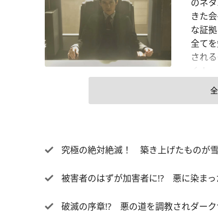
のネタ
きた会
な証拠
全てを
される
く！」
かし、
全
ると、
ジェク
いまし
するほ
究極の絶対絶滅！ 築き上げたものが雪崩の
修羅場
も顔色
被害者のはずが加害者に!? 悪に染まっ
直り、
誠意あ
破滅の序章!? 悪の道を調教されダークサ
院で働