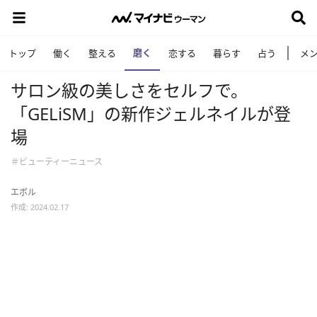
磨く
トップ
働く
整える
恋する
暮らす
占う
メ
サロン級の美しさをセルフで。
「GELiSM」の新作ジェルネイルが登
場
＃ビューティーニュース
エボル
作成: 2024.02.17