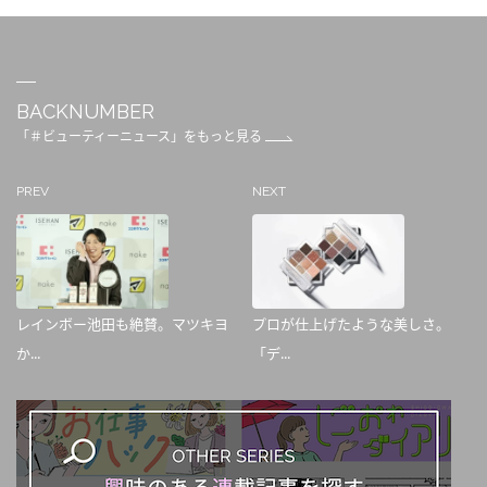
BACKNUMBER
「＃ビューティーニュース」をもっと見る
PREV
NEXT
レインボー池田も絶賛。マツキヨ
プロが仕上げたような美しさ。
か...
「デ...