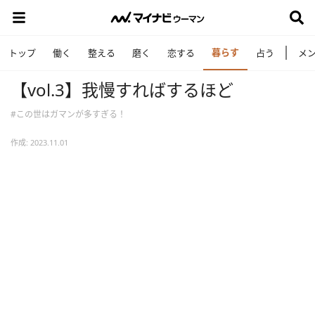
暮らす
トップ
働く
整える
磨く
恋する
占う
メ
【vol.3】我慢すればするほど
#この世はガマンが多すぎる！
作成: 2023.11.01