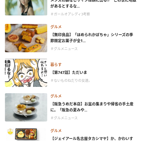
メンズの脈なしサインは顔に出る!? この世に地獄
があるとするな...
＃ガールオアレディ3考察
グルメ
【無印良品】「ほめられかぼちゃ」シリーズの季
節限定お菓子が全1...
＃グルメニュース
暮らす
【第747話】ただいま
＃ないものねだりの女達。
グルメ
【阪急うめだ本店】お盆の集まりや帰省の手土産
に。「阪急の夏みや...
＃グルメニュース
グルメ
【ジェイアール名古屋タカシマヤ】か、かわいす