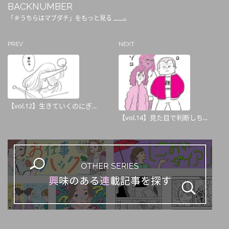
BACKNUMBER
「＃うちらはマブダチ」をもっと見る
PREV
NEXT
【vol.12】生きていくのにぎ...
【vol.14】見た目で判断しち...