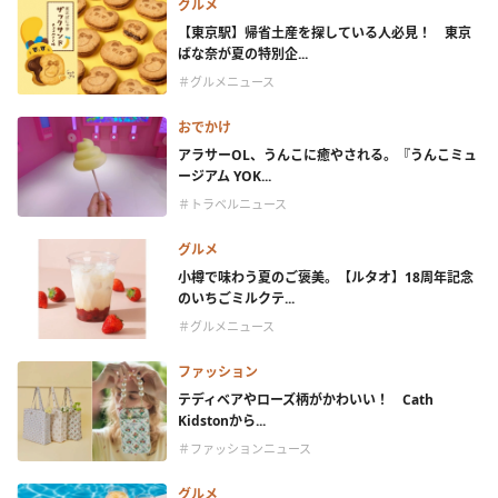
グルメ
【東京駅】帰省土産を探している人必見！ 東京
ばな奈が夏の特別企...
＃グルメニュース
おでかけ
アラサーOL、うんこに癒やされる。『うんこミュ
ージアム YOK...
＃トラベルニュース
グルメ
小樽で味わう夏のご褒美。【ルタオ】18周年記念
のいちごミルクテ...
＃グルメニュース
ファッション
テディベアやローズ柄がかわいい！ Cath
Kidstonから...
＃ファッションニュース
グルメ