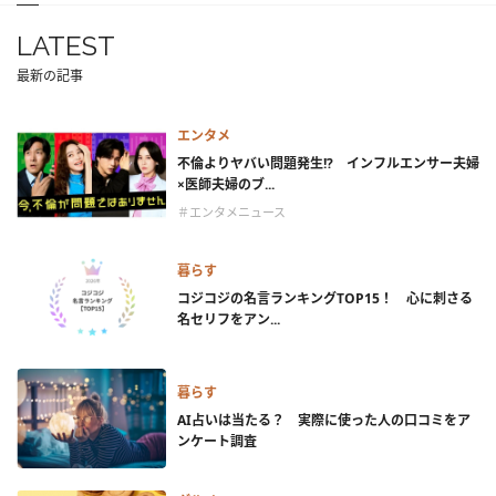
LATEST
最新の記事
エンタメ
不倫よりヤバい問題発生!? インフルエンサー夫婦
×医師夫婦のブ...
＃エンタメニュース
暮らす
コジコジの名言ランキングTOP15！ 心に刺さる
名セリフをアン...
暮らす
AI占いは当たる？ 実際に使った人の口コミをア
ンケート調査