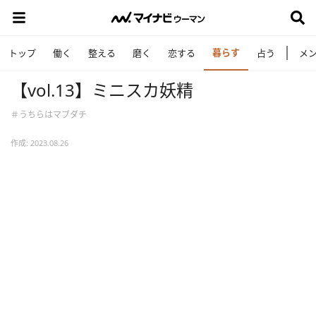
暮らす
トップ
働く
整える
磨く
恋する
占う
メ
【vol.13】ミニスカ妖精
＃うちらはマブダチ
作成: 2023.08.26