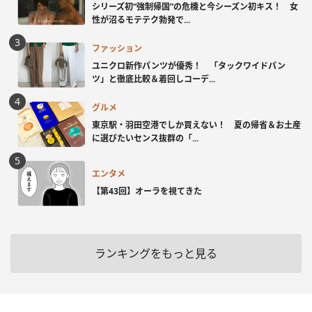
シリーズ初“強制帰国”の危機と今シーズン初キス！ 女
性が沼るモテテク勃発で...
ファッション
ユニクロ新作パンツが優秀！ 「タックワイドパン
ツ」と徹底比較＆着回しコーデ...
グルメ
東京駅・羽田空港でしか買えない！ 夏の帰省＆お土産
に選びたいセンス抜群の「...
エンタメ
【第43回】オーラを視てきた
ランキングをもっと見る