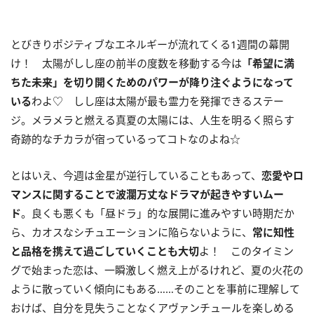
とびきりポジティブなエネルギーが流れてくる
1
週間の幕開
け！ 太陽がしし座の前半の度数を移動する今は
「希望に満
ちた未来」を切り開くためのパワーが降り注ぐようになって
いる
わよ♡ しし座は太陽が最も霊力を発揮できるステー
ジ。メラメラと燃える真夏の太陽には、人生を明るく照らす
奇跡的なチカラが宿っているってコトなのよね☆
とはいえ、今週は金星が逆行していることもあって、
恋愛やロ
マンスに関することで波瀾万丈なドラマが起きやすいムー
ド
。良くも悪くも「昼ドラ」的な展開に進みやすい時期だか
ら、カオスなシチュエーションに陥らないように、
常に知性
と品格を携えて過ごしていくことも大切
よ！ このタイミン
グで始まった恋は、一瞬激しく燃え上がるけれど、夏の火花の
ように散っていく傾向にもある……そのことを事前に理解して
おけば、自分を見失うことなくアヴァンチュールを楽しめる