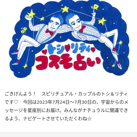
ごきげんよう！ スピリチュアル・カップルのトシ＆リティ
です♡ 今回は
2023
年7月
24
日〜
7
月
30
日の、宇宙からのメ
ッセージを星座別にお届け。みんながナチュラルに開運でき
るよう、ナビゲートさせていただくわね☆