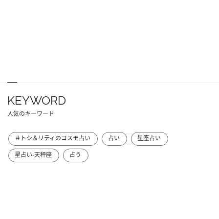
KEYWORD
人気のキーワード
＃トシ＆リティのコスモ占い
占い
星座占い
星占い-天秤座
占う