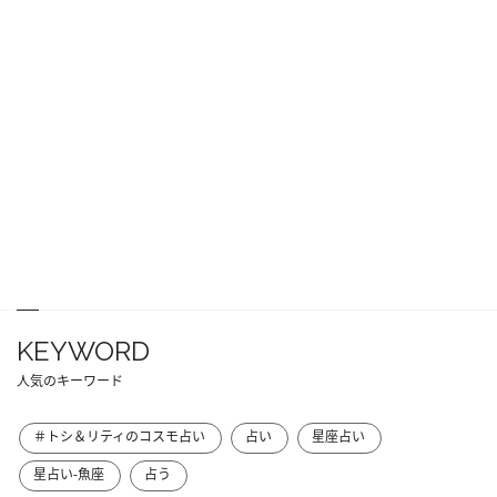
KEYWORD
人気のキーワード
＃トシ＆リティのコスモ占い
占い
星座占い
星占い-魚座
占う