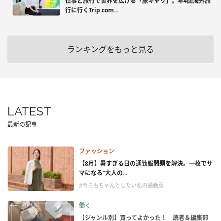
仕事と旅行で世界を広げる「旅キャリ」。年4回海外旅
行に行くTrip.com...
ランキングをもっと見る
LATEST
最新の記事
ファッション
【8月】暑すぎる日の通勤服問題を解決。一枚でサ
マになる“大人の...
#今日もちゃんとしたい私の通勤服
働く
【ジャンル別】買ってよかった！ 読者＆編集部