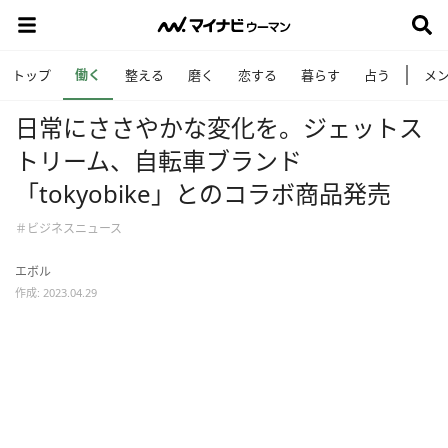
働く
トップ
整える
磨く
恋する
暮らす
占う
メ
日常にささやかな変化を。ジェットス
トリーム、自転車ブランド
「tokyobike」とのコラボ商品発売
＃ビジネスニュース
エボル
作成: 2023.04.29