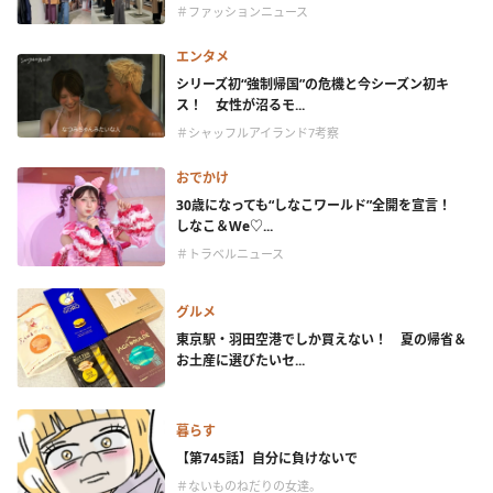
＃ファッションニュース
エンタメ
シリーズ初“強制帰国”の危機と今シーズン初キ
ス！ 女性が沼るモ...
＃シャッフルアイランド7考察
おでかけ
30歳になっても“しなこワールド”全開を宣言！
しなこ＆We♡...
＃トラベルニュース
グルメ
東京駅・羽田空港でしか買えない！ 夏の帰省＆
お土産に選びたいセ...
暮らす
【第745話】自分に負けないで
＃ないものねだりの女達。