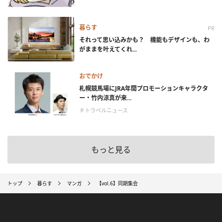
暮らす
PR
それって思い込みかも？ 機能もデザインも、わ
がままを叶えてくれ...
おでかけ
札幌競馬場にJRA年間プロモーションキャラクタ
ー・竹内涼真が来...
＃トラベルニュース
もっと見る
トップ
暮らす
マンガ
【vol.6】同期集会