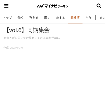
暮らす
トップ
働く
整える
磨く
恋する
占う
メ
【vol.6】同期集会
＃恋人が自分にだけ見せてくれる素顔が尊い
作成: 2023.04.16