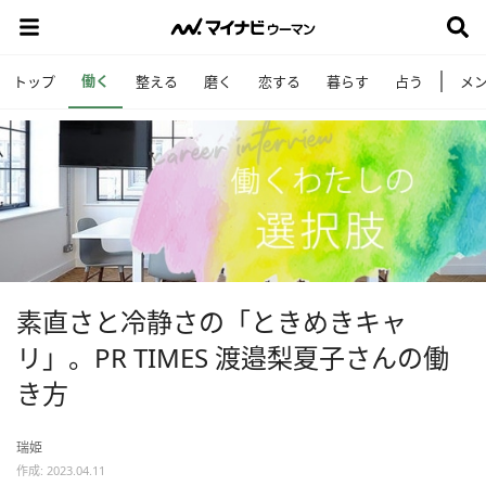
働く
トップ
整える
磨く
恋する
暮らす
占う
メ
素直さと冷静さの「ときめきキャ
リ」。PR TIMES 渡邉梨夏子さんの働
き方
瑞姫
作成: 2023.04.11