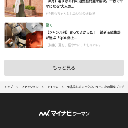
【8月】暑すぎる日の通勤服問題を解決。一枚でサ
マになる“大人の...
#今日もちゃんとしたい私の通勤服
働く
【ジャンル別】買ってよかった！ 読者＆編集部
が選ぶ「QOL爆上...
【特集】夏を、軽やかに、おしゃれに。
もっと見る
トップ
ファッション
アイテム
気品溢れるシックなカラー。小嶋陽菜プロデュ