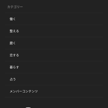
カテゴリー
働く
整える
磨く
恋する
暮らす
占う
メンバーコンテンツ