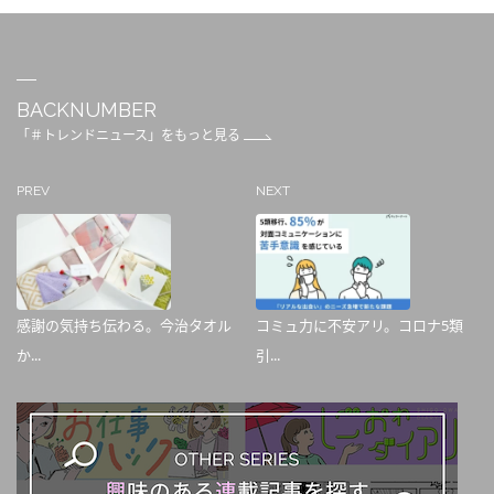
BACKNUMBER
「＃トレンドニュース」をもっと見る
PREV
NEXT
感謝の気持ち伝わる。今治タオル
コミュ力に不安アリ。コロナ5類
か...
引...