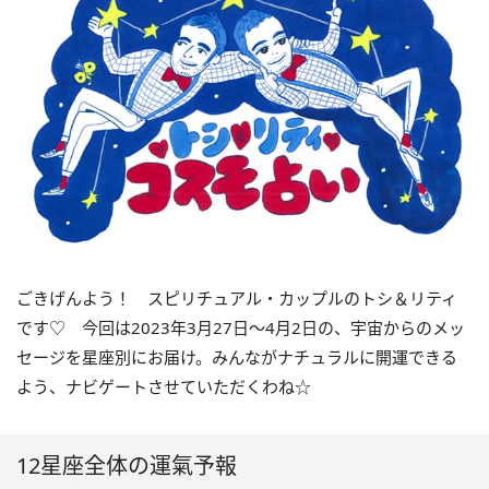
ごきげんよう！ スピリチュアル・カップルのトシ＆リティ
です♡ 今回は
2023
年3月
27
日〜
4
月
2
日の、宇宙からのメッ
セージを星座別にお届け。みんながナチュラルに開運できる
よう、ナビゲートさせていただくわね☆
12星座全体の運氣予報