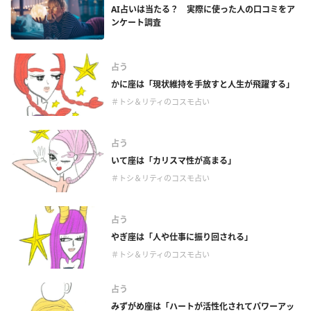
AI占いは当たる？ 実際に使った人の口コミをア
ンケート調査
占う
かに座は「現状維持を手放すと人生が飛躍する」
＃トシ＆リティのコスモ占い
占う
いて座は「カリスマ性が高まる」
＃トシ＆リティのコスモ占い
占う
やぎ座は「人や仕事に振り回される」
＃トシ＆リティのコスモ占い
占う
みずがめ座は「ハートが活性化されてパワーアッ