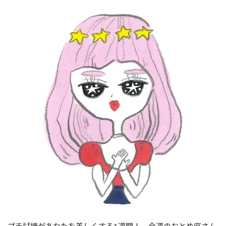
プチ試練があなたを美しくする1週間！ 今週のおとめ座さん