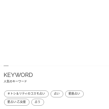
KEYWORD
人気のキーワード
＃トシ＆リティのコスモ占い
占い
星座占い
星占い-乙女座
占う