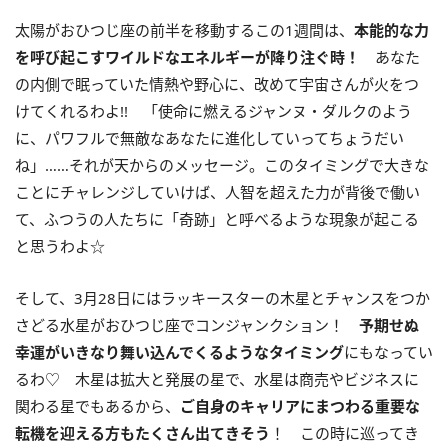
太陽がおひつじ座の前半を移動するこの
1
週間は、
本能的な力
を呼び起こすワイルドなエネルギーが降り注ぐ時！
あなた
の内側で眠っていた情熱や野心に、改めて宇宙さんが火をつ
けてくれるわよ
!!
「使命に燃えるジャンヌ・ダルクのよう
に、パワフルで無敵なあなたに進化していってちょうだい
ね」……それが天からのメッセージ。このタイミングで大きな
ことにチャレンジしていけば、人智を超えた力が背後で働い
て、ふつうの人たちに「奇跡」と呼べるような現象が起こる
と思うわよ☆
そして、
3
月
28
日にはラッキースターの木星とチャンスをつか
さどる水星がおひつじ座でコンジャンクション！
予期せぬ
幸運がいきなり舞い込んでくるようなタイミング
にもなってい
るわ♡ 木星は拡大と発展の星で、水星は商売やビジネスに
関わる星でもあるから、
ご自身のキャリアにまつわる重要な
転機を迎える方もたくさん出てきそう
！ この時に巡ってき