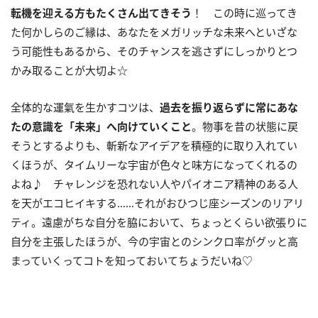
転機を迎える方もたくさん出てきそう
！ この時に巡ってき
た何かしらのご縁は、あなたをメガリッチな未来へといざな
う可能性もあるから、そのチャンスを逃さずにしっかりとつ
かみ取ることが大切よ☆
全体的な運氣を生かすコツは、
過去を振り返らずに常にあな
たの意識を「未来」へ向けていくこと
。物事を昔の状態に戻
そうとするよりも、斬新なアイデアを積極的に取り入れてい
くほうが、タイムリーな宇宙が色々と味方になってくれるの
よね♪ チャレンジを恐れない人やパイオニア精神のある人
を天がエコヒイキする……それがおひつじ座シーズンのリアリ
ティ。遠慮がちな自分を脇において、ちょっとくらい欲張りに
自分を主張したほうが、今の宇宙とのシンクロ率がグッと高
まっていくってコトを知っておいてちょうだいね♡