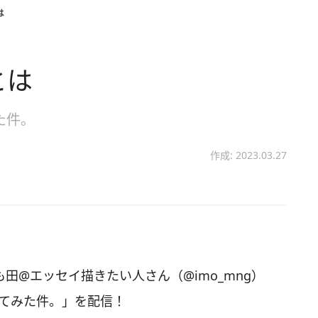
は
とは
た件。
作成: 2023.03.27
いも田@エッセイ描きたい人さん（@imo_mng）
ってみた件。」を配信！