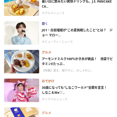
暑い日に飲みたい爽快ドリンクも。J.S. PANCAKE
CA...
＃グルメニュース
磨く
JO1・白岩瑠姫が“この夏挑戦したこと”とは？ ジ
ョー マロー...
＃ビューティーニュース
グルメ
アーモンドミルク100％かき氷が絶品！ 池袋でビ
タミンEたっぷ...
【特集】夏を、軽やかに、おしゃれに。
おでかけ
30歳になっても“しなこワールド”全開を宣言！
しなこ＆We♡...
＃トラベルニュース
グルメ