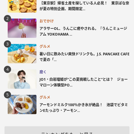
【東京駅】帰省土産を探している人必見！ 東京ばな奈
が夏の特別企画、期間限定...
おでかけ
アラサーOL、うんこに癒やされる。『うんこミュージ
アム YOKOHAMA ...
グルメ
暑い日に飲みたい爽快ドリンクも。J.S. PANCAKE CAFE
で夏の「...
磨く
JO1・白岩瑠姫が“この夏挑戦したこと”とは？ ジョー
マローン体験型PO...
グルメ
アーモンドミルク100％かき氷が絶品！ 池袋でビタミ
ンEたっぷり・アーモン...