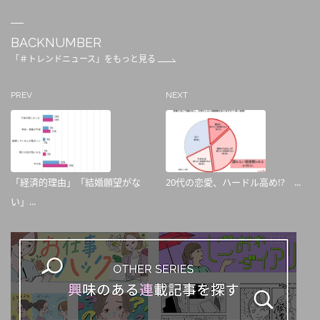
BACKNUMBER
「＃トレンドニュース」をもっと見る
PREV
NEXT
「経済的理由」「結婚願望がな
20代の恋愛、ハードル高め!? ...
い」...