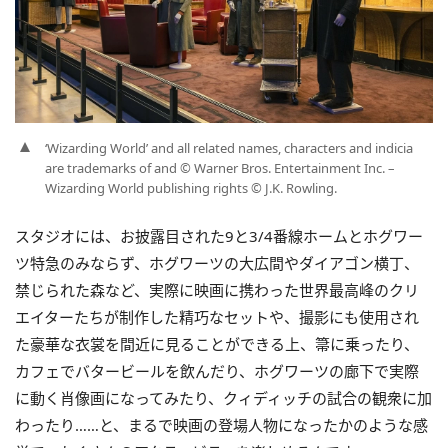
‘Wizarding World’ and all related names, characters and indicia
are trademarks of and © Warner Bros. Entertainment Inc. –
Wizarding World publishing rights © J.K. Rowling.
スタジオには、お披露目された9と3/4番線ホームとホグワー
ツ特急のみならず、ホグワーツの大広間やダイアゴン横丁、
禁じられた森など、実際に映画に携わった世界最高峰のクリ
エイターたちが制作した精巧なセットや、撮影にも使用され
た豪華な衣裳を間近に見ることができる上、箒に乗ったり、
カフェでバタービールを飲んだり、ホグワーツの廊下で実際
に動く肖像画になってみたり、クィディッチの試合の観衆に加
わったり……と、まるで映画の登場人物になったかのような感