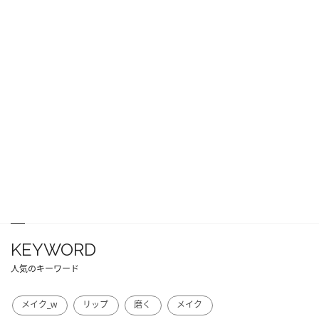
KEYWORD
人気のキーワード
メイク_w
リップ
磨く
メイク