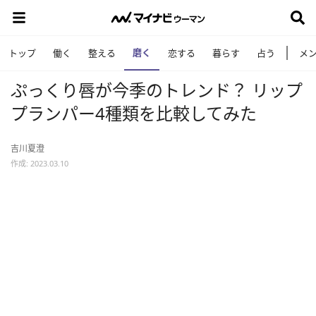
磨く
トップ
働く
整える
恋する
暮らす
占う
メ
ぷっくり唇が今季のトレンド？ リップ
プランパー4種類を比較してみた
吉川夏澄
作成: 2023.03.10