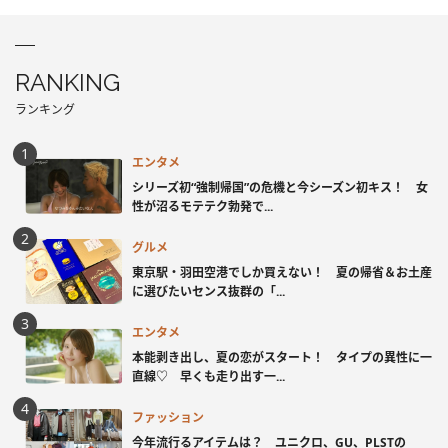
RANKING
ランキング
エンタメ
シリーズ初“強制帰国”の危機と今シーズン初キス！ 女
性が沼るモテテク勃発で...
グルメ
東京駅・羽田空港でしか買えない！ 夏の帰省＆お土産
に選びたいセンス抜群の「...
エンタメ
本能剥き出し、夏の恋がスタート！ タイプの異性に一
直線♡ 早くも走り出す一...
ファッション
今年流行るアイテムは？ ユニクロ、GU、PLSTの