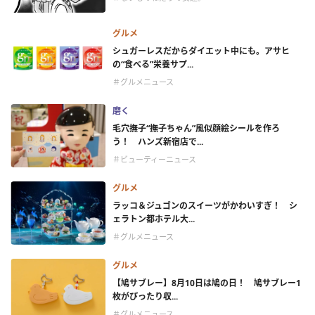
グルメ
シュガーレスだからダイエット中にも。アサヒ
の“食べる”栄養サプ...
＃グルメニュース
磨く
毛穴撫子“撫子ちゃん”風似顔絵シールを作ろ
う！ ハンズ新宿店で...
＃ビューティーニュース
グルメ
ラッコ＆ジュゴンのスイーツがかわいすぎ！ シ
ェラトン都ホテル大...
＃グルメニュース
グルメ
【鳩サブレー】8月10日は鳩の日！ 鳩サブレー1
枚がぴったり収...
＃グルメニュース