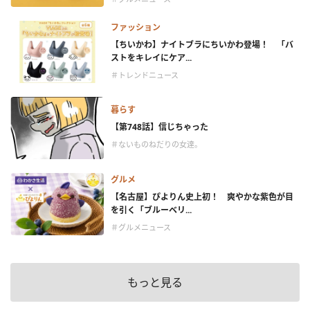
ファッション
【ちいかわ】ナイトブラにちいかわ登場！ 「バ
ストをキレイにケア...
＃トレンドニュース
暮らす
【第748話】信じちゃった
＃ないものねだりの女達。
グルメ
【名古屋】ぴよりん史上初！ 爽やかな紫色が目
を引く「ブルーベリ...
＃グルメニュース
もっと見る