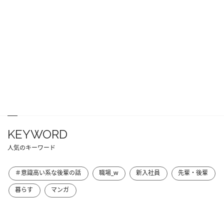
KEYWORD
人気のキーワード
＃意識高い系な後輩の話
職場_w
新入社員
先輩・後輩
暮らす
マンガ