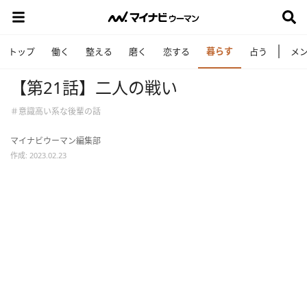
暮らす
トップ
働く
整える
磨く
恋する
占う
メ
【第21話】二人の戦い
＃意識高い系な後輩の話
マイナビウーマン編集部
作成: 2023.02.23