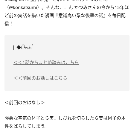
（@konkatsumi）。そんな、こん かつみさんの
今から15年ほ
ど前の実話を描いた
漫画『意識高い系な後輩の話』を毎日配
信！
◆Check!
＜＜1話からまとめ読みはこちら
＜＜前回のお話しはこちら
＜前回のおはなし＞
険悪な空気のＭ子とＧ美。しびれを切らしたＧ美はＭ子の本
性をばらしてしまう。