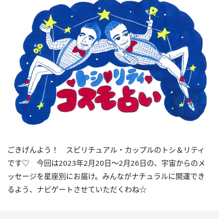
ごきげんよう！ スピリチュアル・カップルのトシ＆リティ
です♡ 今回は
2023
年2月
20
日〜
2
月
26
日の、宇宙からのメ
ッセージを星座別にお届け。みんながナチュラルに開運でき
るよう、ナビゲートさせていただくわね☆