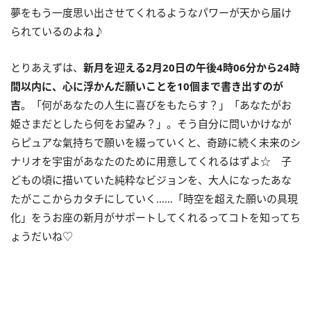
夢をもう一度思い出させてくれるようなパワーが天から届け
られているのよね♪
とりあえずは、
新月を迎える
2
月
20
日の午後
4
時
06
分から
24
時
間以内に、
心に浮かんだ願いことを
10
個まで書き出すのが
吉
。「何があなたの人生に喜びをもたらす？」「あなたがお
姫さまだとしたら何をお望み？」。そう自分に問いかけなが
らピュアな氣持ちで願いを綴っていくと、奇跡に続く未来のシ
ナリオを宇宙があなたのために用意してくれるはずよ☆ 子
どもの頃に描いていた純粋なビジョンを、大人になったあな
たがここからカタチにしていく……「時空を超えた願いの具現
化」をうお座の新月がサポートしてくれるってコトを知ってち
ょうだいね♡