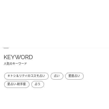
KEYWORD
人気のキーワード
＃トシ＆リティのコスモ占い
占い
星座占い
星占い-射手座
占う