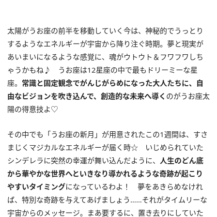
太陽がうお座の前半を移動していく今は、神秘的でうっとり
するようなエネルギーが宇宙から降り注ぐ時期。夢と現実が
あいまいになるような感覚に、魂がウトウト＆フワフワしち
ゃうかもね♪ うお座は
12
星座の中で最もドリーミーな星
座。
常識と固定観念でがんじがらめになった大人たちに、自
由なビジョンを吹き込んで、創造的な未来へ導く
のがうお座太
陽の得意技よ♡
その中でも「うお座の新月」が用意されたこの
1
週間は、すさ
まじくマジカルなエネルギーが届く時☆ いじめられていた
シンデレラに突然の幸運が舞い込んだように、
人生のどん底
から華やかな世界へといきなり導かれるような奇跡が起こり
やすいタイミング
になっているわよ！ 夢をあきらめなけれ
ば、特別な奇跡を与えてあげましょう……それがタイムリーな
宇宙からのメッセージ。まあ要するに、置き去りにしていた