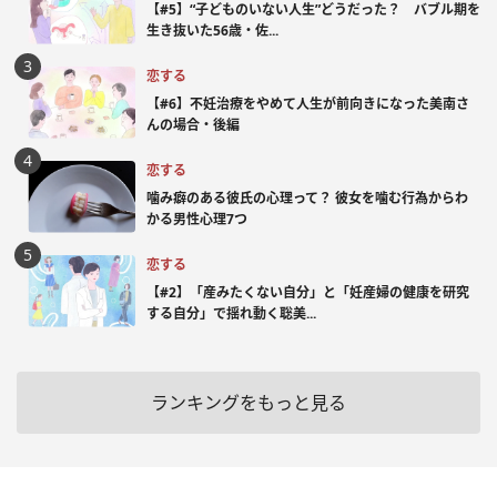
【#5】“子どものいない人生”どうだった？ バブル期を
生き抜いた56歳・佐...
恋する
【#6】不妊治療をやめて人生が前向きになった美南さ
んの場合・後編
恋する
噛み癖のある彼氏の心理って？ 彼女を噛む行為からわ
かる男性心理7つ
恋する
【#2】「産みたくない自分」と「妊産婦の健康を研究
する自分」で揺れ動く聡美...
ランキングをもっと見る