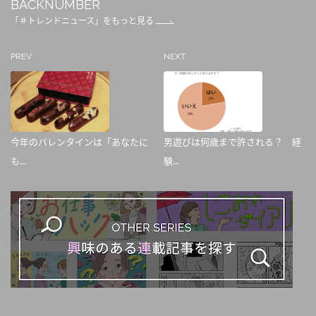
BACKNUMBER
「＃トレンドニュース」をもっと見る
PREV
NEXT
今年のバレンタインは「あなたに
男遊びは何歳まで許される？ 経
も...
験...