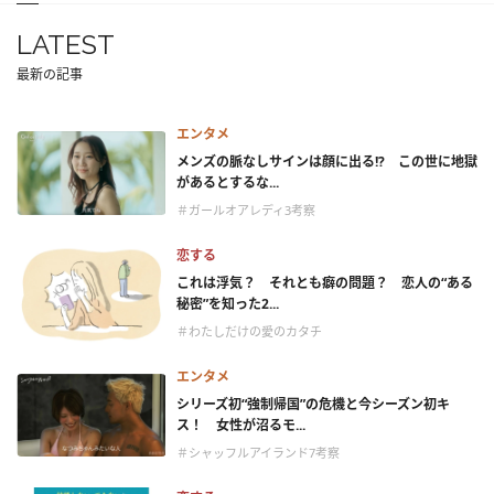
LATEST
最新の記事
エンタメ
メンズの脈なしサインは顔に出る!? この世に地獄
があるとするな...
＃ガールオアレディ3考察
恋する
これは浮気？ それとも癖の問題？ 恋人の“ある
秘密”を知った2...
＃わたしだけの愛のカタチ
エンタメ
シリーズ初“強制帰国”の危機と今シーズン初キ
ス！ 女性が沼るモ...
＃シャッフルアイランド7考察