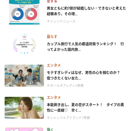
恋する
男女ともに約7割が結婚しない・できないと考えた
経験あり。その理...
＃トレンドニュース
暮らす
カップル旅行で人気の都道府県ランキング！ 行
ってよかった国内旅...
エンタメ
モテすぎレディはなぜ、男性の心を掴むのか？
傷つきたくない女た...
＃ガールオアレディ3考察
エンタメ
本能剥き出し、夏の恋がスタート！ タイプの異
性に一直線♡ 早く...
＃シャッフルアイランド7考察
働く