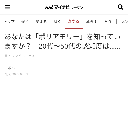
恋する
トップ
働く
整える
磨く
暮らす
占う
メ
あなたは「ポリアモリー」を知ってい
ますか？ 20代～50代の認知度は……
＃トレンドニュース
エボル
作成: 2023.02.13