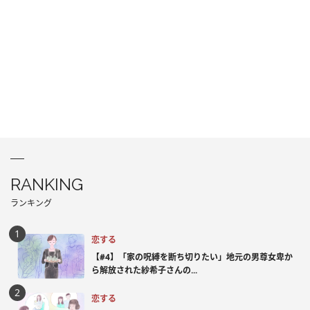
RANKING
ランキング
恋する
【#4】「家の呪縛を断ち切りたい」地元の男尊女卑か
ら解放された紗希子さんの...
恋する