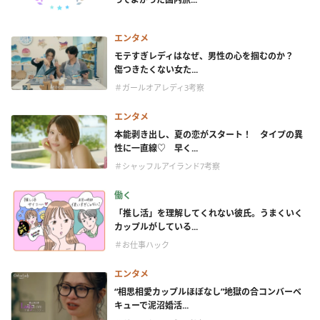
エンタメ
モテすぎレディはなぜ、男性の心を掴むのか？
傷つきたくない女た...
＃ガールオアレディ3考察
エンタメ
本能剥き出し、夏の恋がスタート！ タイプの異
性に一直線♡ 早く...
＃シャッフルアイランド7考察
働く
「推し活」を理解してくれない彼氏。うまくいく
カップルがしている...
＃お仕事ハック
エンタメ
“相思相愛カップルほぼなし”地獄の合コンバーベ
キューで泥沼婚活...