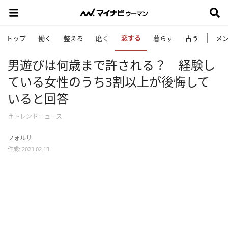
恋する
トップ
働く
整える
磨く
暮らす
占う
メ
男遊びは何歳まで許される？ 経験し
ている女性のうち3割以上が後悔して
いると回答
＃トレンドニュース
フォルサ
作成: 2023.02.13