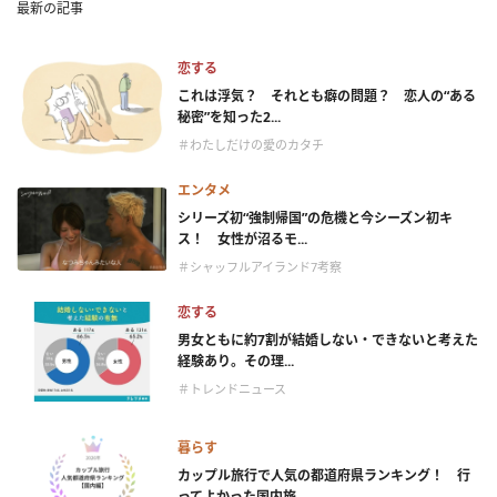
最新の記事
恋する
これは浮気？ それとも癖の問題？ 恋人の“ある
秘密”を知った2...
＃わたしだけの愛のカタチ
エンタメ
シリーズ初“強制帰国”の危機と今シーズン初キ
ス！ 女性が沼るモ...
＃シャッフルアイランド7考察
恋する
男女ともに約7割が結婚しない・できないと考えた
経験あり。その理...
＃トレンドニュース
暮らす
カップル旅行で人気の都道府県ランキング！ 行
ってよかった国内旅...