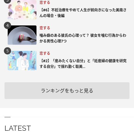
恋する
【#6】不妊治療をやめて人生が前向きになった美南さ
んの場合・後編
恋する
噛み癖のある彼氏の心理って？ 彼女を噛む行為からわ
かる男性心理7つ
恋する
【#2】「産みたくない自分」と「妊産婦の健康を研究
する自分」で揺れ動く聡美...
ランキングをもっと見る
LATEST