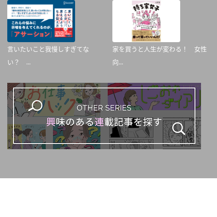
言いたいこと我慢しすぎてな
家を買うと人生が変わる！ 女性
い？ ...
向...