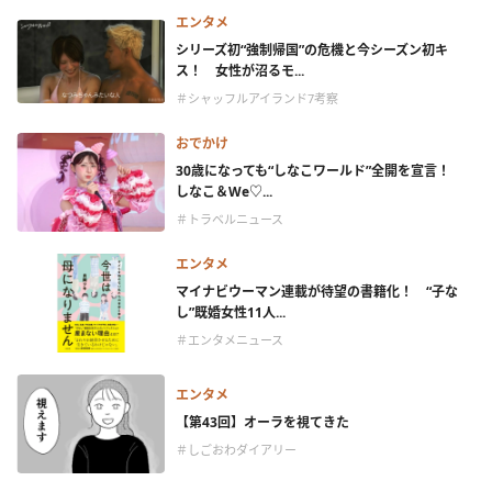
エンタメ
シリーズ初“強制帰国”の危機と今シーズン初キ
ス！ 女性が沼るモ...
＃シャッフルアイランド7考察
おでかけ
30歳になっても“しなこワールド”全開を宣言！
しなこ＆We♡...
＃トラベルニュース
エンタメ
マイナビウーマン連載が待望の書籍化！ “子な
し”既婚女性11人...
＃エンタメニュース
エンタメ
【第43回】オーラを視てきた
＃しごおわダイアリー