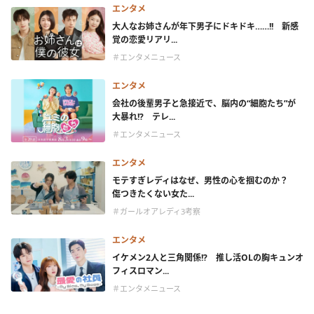
エンタメ
大人なお姉さんが年下男子にドキドキ……!! 新感
覚の恋愛リアリ...
＃エンタメニュース
エンタメ
会社の後輩男子と急接近で、脳内の“細胞たち”が
大暴れ!? テレ...
＃エンタメニュース
エンタメ
モテすぎレディはなぜ、男性の心を掴むのか？
傷つきたくない女た...
＃ガールオアレディ3考察
エンタメ
イケメン2人と三角関係!? 推し活OLの胸キュンオ
フィスロマン...
＃エンタメニュース