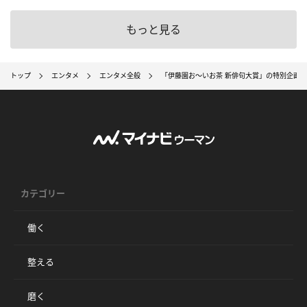
もっと見る
トップ
エンタメ
エンタメ全般
「伊藤園お～いお茶 新俳句大賞」の特別企画。
カテゴリー
働く
整える
磨く