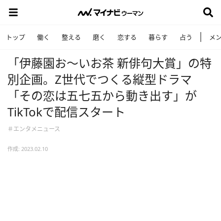
トップ
働く
整える
磨く
恋する
暮らす
占う
メ
「伊藤園お～いお茶 新俳句大賞」の特
別企画。Z世代でつくる縦型ドラマ
「その恋は五七五から動き出す」が
TikTokで配信スタート
＃エンタメニュース
作成: 2023.02.10