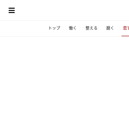
トップ
働く
整える
磨く
恋