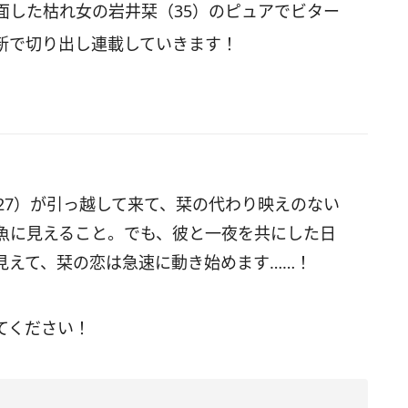
面した枯れ女の岩井栞（35）のピュアでビター
新で切り出し連載していきます！
27）が引っ越して来て、栞の代わり映えのない
魚に見えること。でも、彼と一夜を共にした日
見えて、栞の恋は急速に動き始めます……！
てください！