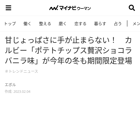
トップ
働く
整える
磨く
恋する
暮らす
占う
メ
甘じょっぱさに手が止まらない！ カ
ルビー「ポテトチップス贅沢ショコラ
バニラ味」が今年の冬も期間限定登場
＃トレンドニュース
エボル
作成: 2023.02.04