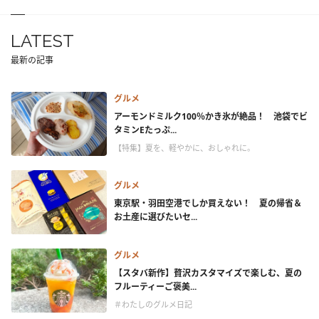
LATEST
最新の記事
グルメ
アーモンドミルク100％かき氷が絶品！ 池袋でビ
タミンEたっぷ...
【特集】夏を、軽やかに、おしゃれに。
グルメ
東京駅・羽田空港でしか買えない！ 夏の帰省＆
お土産に選びたいセ...
グルメ
【スタバ新作】贅沢カスタマイズで楽しむ、夏の
フルーティーご褒美...
＃わたしのグルメ日記