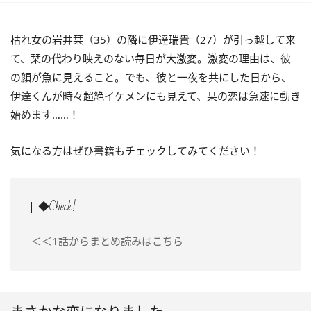
枯れ女の岩井栞（35）の隣に伊達瑞貴（27）が引っ越して来
て、栞の代わり映えのない毎日が大激変。激変の理由は、彼
の顔が魚に見えること。でも、彼と一夜を共にした日から、
伊達くんが時々超絶イケメンにも見えて、栞の恋は急速に動き
始めます……！
気になる方はぜひ書籍もチェックしてみてください！
◆Check!
＜＜1話からまとめ読みはこちら