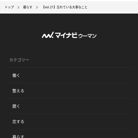
トップ
暮らす
【vol.21】忘れている大事なこと
カテゴリー
働く
整える
磨く
恋する
暮らす