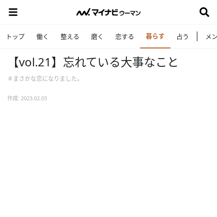
暮らす
トップ
働く
整える
磨く
恋する
占う
メ
【vol.21】忘れている大事なこと
＃まさかな恋になりました。
作成: 2023.02.03