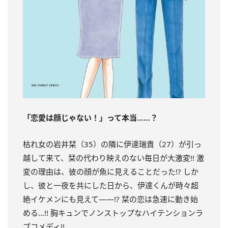
「恋愛は顔じゃない！」って本当……？
枯れ女の岩井栞（35）の隣に伊達瑞貴（27）が引っ
越して来て、栞の代わり映えのない毎日が大激変!! 激
変の理由は、彼の顔が魚に見えることだった!? しか
し、彼と一夜を共にした日から、伊達くんが時々超
絶イケメンにも見えて――!? 栞の恋は急速に動き始
める…!! 胸キュンでノンストップなハイテンションラ
ブコメディ!!