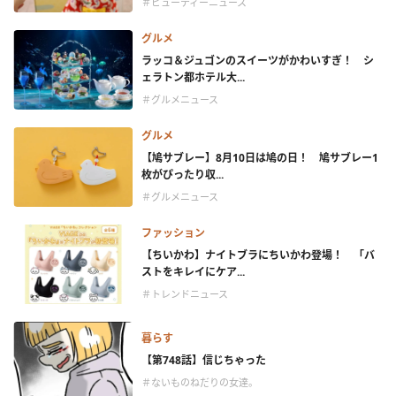
＃ビューティーニュース
グルメ
ラッコ＆ジュゴンのスイーツがかわいすぎ！ シ
ェラトン都ホテル大...
＃グルメニュース
グルメ
【鳩サブレー】8月10日は鳩の日！ 鳩サブレー1
枚がぴったり収...
＃グルメニュース
ファッション
【ちいかわ】ナイトブラにちいかわ登場！ 「バ
ストをキレイにケア...
＃トレンドニュース
暮らす
【第748話】信じちゃった
＃ないものねだりの女達。