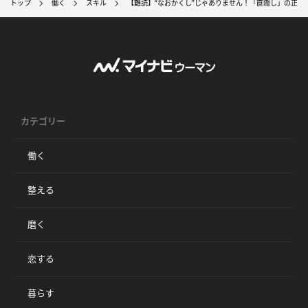
トップ
働く
スキル
【難読】“なおかくし”じゃありません！「直隠し」の正し
カテゴリー
働く
整える
磨く
恋する
暮らす