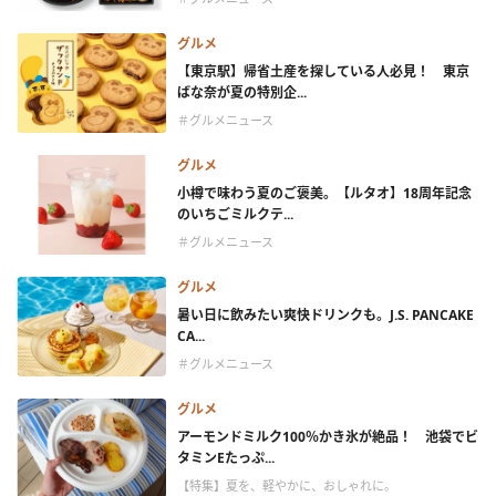
グルメ
【東京駅】帰省土産を探している人必見！ 東京
ばな奈が夏の特別企...
＃グルメニュース
グルメ
小樽で味わう夏のご褒美。【ルタオ】18周年記念
のいちごミルクテ...
＃グルメニュース
グルメ
暑い日に飲みたい爽快ドリンクも。J.S. PANCAKE
CA...
＃グルメニュース
グルメ
アーモンドミルク100％かき氷が絶品！ 池袋でビ
タミンEたっぷ...
【特集】夏を、軽やかに、おしゃれに。