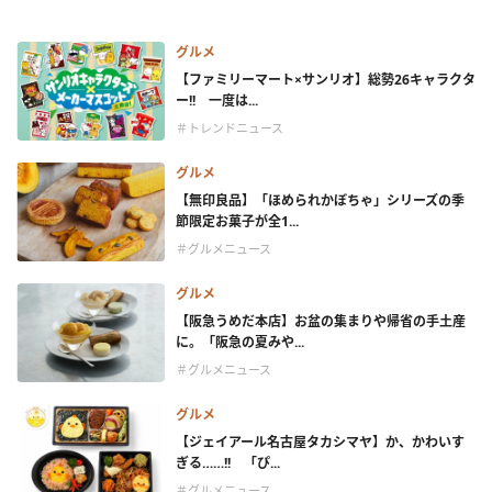
グルメ
【ファミリーマート×サンリオ】総勢26キャラクタ
ー!! 一度は...
＃トレンドニュース
グルメ
【無印良品】「ほめられかぼちゃ」シリーズの季
節限定お菓子が全1...
＃グルメニュース
グルメ
【阪急うめだ本店】お盆の集まりや帰省の手土産
に。「阪急の夏みや...
＃グルメニュース
グルメ
【ジェイアール名古屋タカシマヤ】か、かわいす
ぎる……!! 「ぴ...
＃グルメニュース