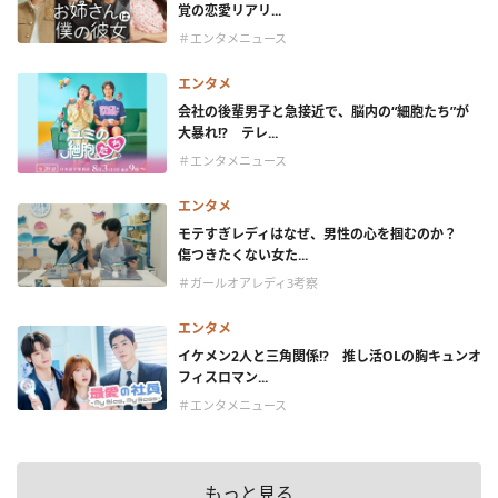
覚の恋愛リアリ...
＃エンタメニュース
エンタメ
会社の後輩男子と急接近で、脳内の“細胞たち”が
大暴れ!? テレ...
＃エンタメニュース
エンタメ
モテすぎレディはなぜ、男性の心を掴むのか？
傷つきたくない女た...
＃ガールオアレディ3考察
エンタメ
イケメン2人と三角関係!? 推し活OLの胸キュンオ
フィスロマン...
＃エンタメニュース
もっと見る