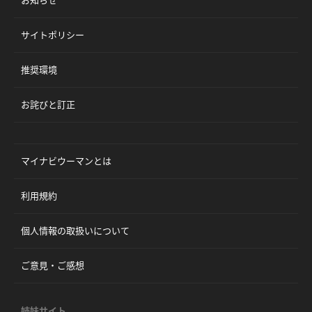
サイトポリシー
推奨環境
お詫びと訂正
マイナビウーマンとは
利用規約
個人情報の取扱いについて
ご意見・ご感想
姉妹サイト