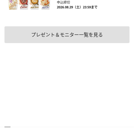
申込締切
2026.08.29（土）23:59まで
プレゼント＆モニター一覧を見る