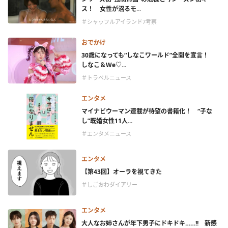
ス！ 女性が沼るモ...
＃シャッフルアイランド7考察
おでかけ
30歳になっても“しなこワールド”全開を宣言！
しなこ＆We♡...
＃トラベルニュース
エンタメ
マイナビウーマン連載が待望の書籍化！ “子な
し”既婚女性11人...
＃エンタメニュース
エンタメ
【第43回】オーラを視てきた
＃しごおわダイアリー
エンタメ
大人なお姉さんが年下男子にドキドキ……!! 新感