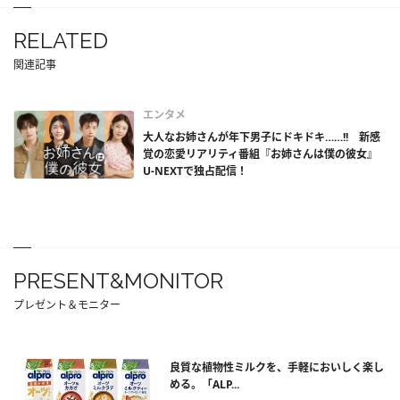
RELATED
関連記事
エンタメ
大人なお姉さんが年下男子にドキドキ……!! 新感
覚の恋愛リアリティ番組『お姉さんは僕の彼女』
U-NEXTで独占配信！
PRESENT&MONITOR
プレゼント＆モニター
良質な植物性ミルクを、手軽においしく楽し
める。「ALP...