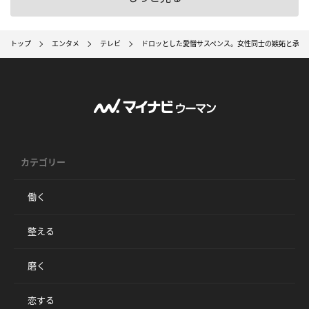
トップ
エンタメ
テレビ
ドロッとした愛憎サスペンス。女性同士の嫉妬と承認欲
カテゴリー
働く
整える
磨く
恋する