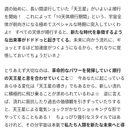
週の始めに、長い間逆行していた「天王星」がいよいよ順行
を開始！ これによって「
10
天体順行期間」という、宇宙全
体が前向きになる極めてスペシャルな時期に突入していくわ
よ
!!
すべての天体が順行すると、
新たな時代を象徴するよう
な出来事がドドドっと起きてくる
。未来に向かう流れに、ギ
ョッとするほど加速度がつくようになるから、それなりに覚
悟しておいてちょうだいネ♪
とりあえず大切なのは、
革命的なパワーを発揮していく順行
の天王星と息を合わせていくこと
♡ 今あなたに起こっている
あらゆる変化は「天王星の導き」でもあるから、新しい流れ
に積極的に飛び乗ることが求められているわよ☆ 逆に言え
ば、流れに抵抗したり過去の価値観を引きずっていたりする
と、天王星による電気ショックがかなりショッキングな形で
やってくることもある！ ちょっぴり強引なスタイルではあ
るけれど、その分宇宙は本氣で
私たち人類を新たな未来へと導