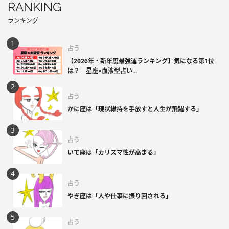
RANKING
ランキング
占う
【2026年・新年度最強運ランキング】気になる第1位
は？ 星座×血液型占い...
占う
かに座は「現状維持を手放すと人生が飛躍する」
占う
いて座は「カリスマ性が高まる」
占う
やぎ座は「人や仕事に振り回される」
占う