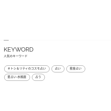
KEYWORD
人気のキーワード
＃トシ＆リティのコスモ占い
占い
星座占い
星占い-水瓶座
占う