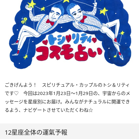
ごきげんよう！ スピリチュアル・カップルのトシ＆リティ
です♡ 今回は
2023
年1月
23
日〜
1
月
29
日の、宇宙からのメ
ッセージを星座別にお届け。みんながナチュラルに開運でき
るよう、ナビゲートさせていただくわね☆
12星座全体の運氣予報