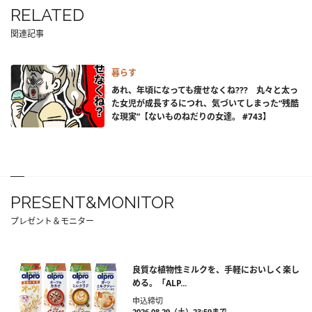
RELATED
関連記事
暮らす
あれ、年頃になっても痩せなくね??? 丸々と太っ
た女児が成長するにつれ、気づいてしまった“残酷
な現実”【ないものねだりの女達。 #743】
PRESENT&MONITOR
プレゼント＆モニター
良質な植物性ミルクを、手軽においしく楽し
める。「ALP...
申込締切
2026.08.29（土）23:59まで