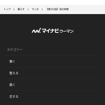
トップ
暮らす
マンガ
【第332話】涙の和解
カテゴリー
働く
整える
磨く
恋する