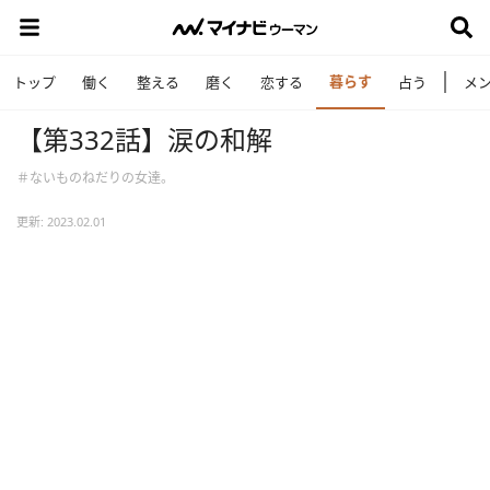
暮らす
トップ
働く
整える
磨く
恋する
占う
メ
【第332話】涙の和解
＃ないものねだりの女達。
更新: 2023.02.01