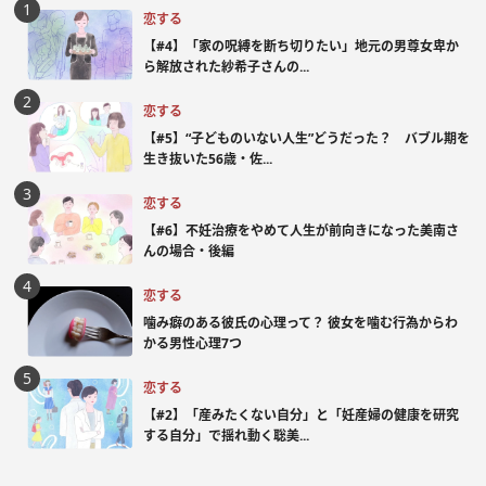
恋する
【#4】「家の呪縛を断ち切りたい」地元の男尊女卑か
ら解放された紗希子さんの...
恋する
【#5】“子どものいない人生”どうだった？ バブル期を
生き抜いた56歳・佐...
恋する
【#6】不妊治療をやめて人生が前向きになった美南さ
んの場合・後編
恋する
噛み癖のある彼氏の心理って？ 彼女を噛む行為からわ
かる男性心理7つ
恋する
【#2】「産みたくない自分」と「妊産婦の健康を研究
する自分」で揺れ動く聡美...