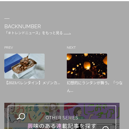
BACKNUMBER
「＃トレンドニュース」をもっと見る
PREV
NEXT
【2023バレンタイン】メゾンカ...
幻想的にランタンが舞う。「つな
ん...