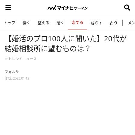
恋する
トップ
働く
整える
磨く
暮らす
占う
メ
【婚活のプロ100人に聞いた】20代が
結婚相談所に望むものは？
＃トレンドニュース
フォルサ
作成: 2023.01.12