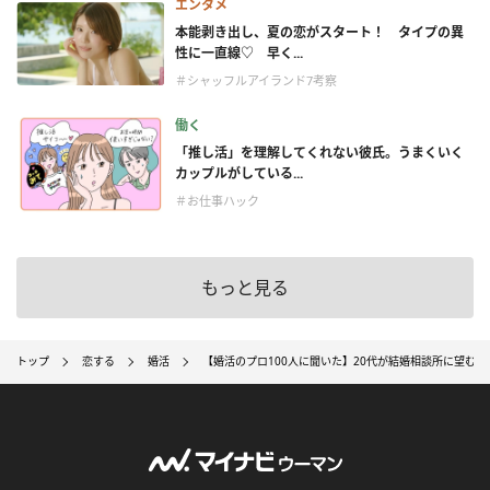
エンタメ
本能剥き出し、夏の恋がスタート！ タイプの異
性に一直線♡ 早く...
＃シャッフルアイランド7考察
働く
「推し活」を理解してくれない彼氏。うまくいく
カップルがしている...
＃お仕事ハック
もっと見る
トップ
恋する
婚活
【婚活のプロ100人に聞いた】20代が結婚相談所に望むも